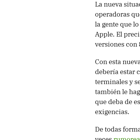
La nueva situ
operadoras que
la gente que lo
Apple. El prec
versiones con 
Con esta nueva
debería estar 
terminales y s
también le hag
que deba de es
exigencias.
De todas forma
veces
rumorea