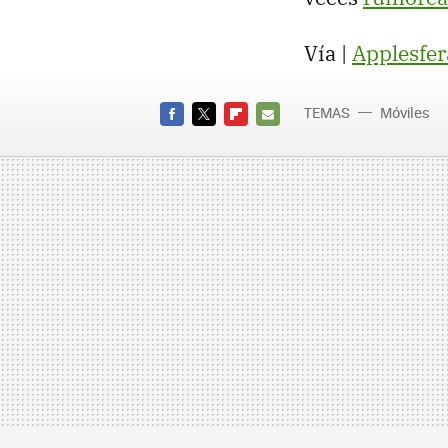
Vía |
Applesfer
TEMAS
Móviles
FACEBOOK
TWITTER
FLIPBOARD
E-
MAIL