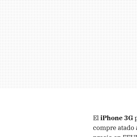
El
iPhone 3G
p
compre atado a