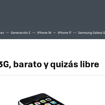
tes
Generación Z
iPhone 18
iPhone 17
Samsung Galaxy 
G, barato y quizás libre