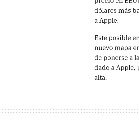
precio en EEUU
dólares más ba
a Apple.
Este posible e
nuevo mapa en
de ponerse a l
dado a Apple, 
alta.