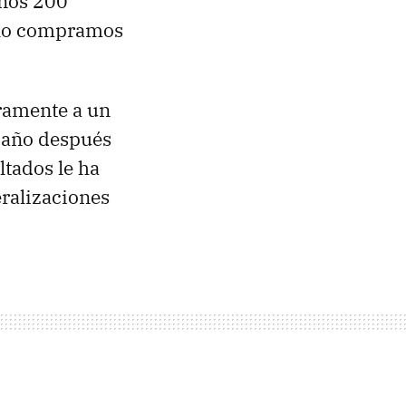
unos 200
e lo compramos
uramente a un
n año después
ltados le ha
ralizaciones