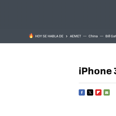
HOY SE HABLA DE
AEMET
China
Bill Ga
iPhone 3
FACEBOOK
TWITTER
FLIPBOARD
E-
MAIL