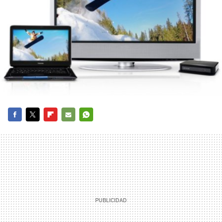
FACEBOOK
TWITTER
FLIPBOARD
E-
WHATSAPP
MAIL