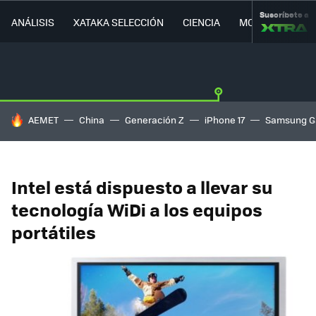
Suscríbete a
ANÁLISIS
XATAKA SELECCIÓN
CIENCIA
MOVILIDAD
HOY SE HABLA DE
AEMET
China
Generación Z
iPhone 17
Samsung G
Intel está dispuesto a llevar su
tecnología WiDi a los equipos
portátiles