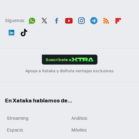
Síguenos
Wh
Twit
Fac
You
Inst
Tele
RSS
Flip
ats
ter
ebo
tub
agr
gra
boa
Link
Tikt
App
ok
e
am
m
rd
edI
ok
Suscríbete a
n
Apoya a Xataka y disfruta ventajas exclusivas
En Xataka hablamos de...
Streaming
Análisis
Espacio
Móviles