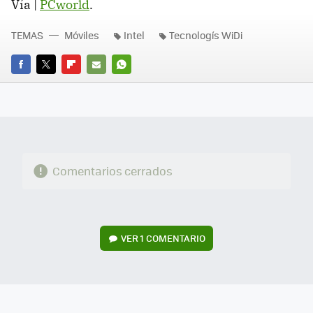
Vía |
PCworld
.
TEMAS
Móviles
Intel
Tecnologís WiDi
FACEBOOK
TWITTER
FLIPBOARD
E-
WHATSAPP
MAIL
Comentarios cerrados
VER
1 COMENTARIO