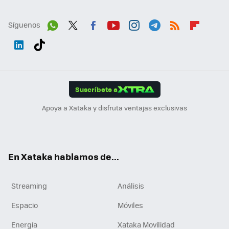
Síguenos
Wh
Twit
Fac
You
Inst
Tele
RSS
Flip
ats
ter
ebo
tub
agr
gra
boa
Link
Tikt
App
ok
e
am
m
rd
edI
ok
Suscríbete a
n
Apoya a Xataka y disfruta ventajas exclusivas
En Xataka hablamos de...
Streaming
Análisis
Espacio
Móviles
Energía
Xataka Movilidad