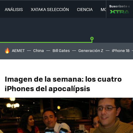
Suscríbete a
ANÁLISIS
XATAKA SELECCIÓN
CIENCIA
MOVILIDAD
HOY SE HABLA DE
AEMET
China
Bill Gates
Generación Z
iPhone 18
Imagen de la semana: los cuatro
iPhones del apocalípsis