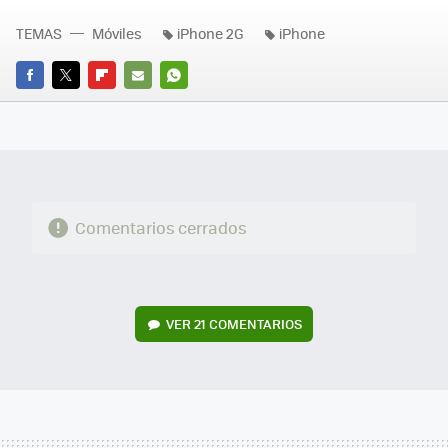
TEMAS
Móviles
iPhone 2G
iPhone
FACEBOOK
TWITTER
FLIPBOARD
E-
WHATSAPP
MAIL
Comentarios cerrados
VER
21 COMENTARIOS