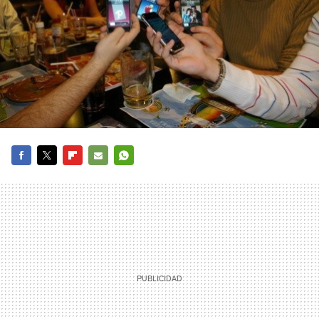
FACEBOOK
TWITTER
FLIPBOARD
E-
WHATSAPP
MAIL