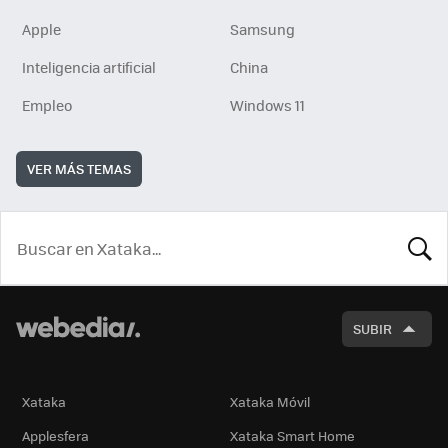
Apple
Samsung
Inteligencia artificial
China
Empleo
Windows 11
VER MÁS TEMAS
BUSCA
SUBIR
Xataka
Xataka Móvil
Applesfera
Xataka Smart Home