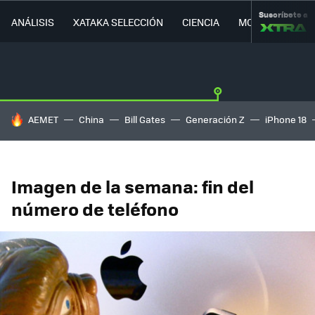
Suscríbete a
ANÁLISIS
XATAKA SELECCIÓN
CIENCIA
MOVILIDAD
HOY SE HABLA DE
AEMET
China
Bill Gates
Generación Z
iPhone 18
Imagen de la semana: fin del
número de teléfono