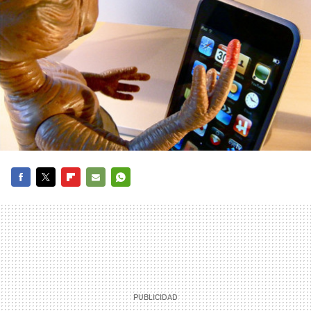
FACEBOOK
TWITTER
FLIPBOARD
E-
WHATSAPP
MAIL