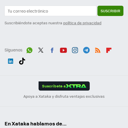
SUSCRIBIR
Suscribiéndote aceptas nuestra
política de privacidad
Síguenos
Wh
Twit
Fac
You
Inst
Tele
RSS
Flip
ats
ter
ebo
tub
agr
gra
boa
Link
Tikt
App
ok
e
am
m
rd
edI
ok
Suscríbete a
n
Apoya a Xataka y disfruta ventajas exclusivas
En Xataka hablamos de...