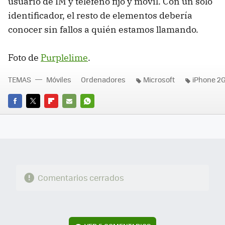
usuario de IM y teléfeno fijo y móvil. Con un solo
identificador, el resto de elementos debería
conocer sin fallos a quién estamos llamando.
Foto de
Purplelime
.
TEMAS
Móviles
Ordenadores
Microsoft
iPhone 2
FACEBOOK
TWITTER
FLIPBOARD
E-
WHATSAPP
MAIL
Comentarios cerrados