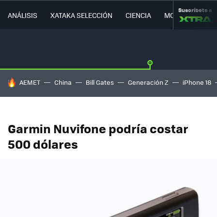
Suscríbete a
ANÁLISIS
XATAKA SELECCIÓN
CIENCIA
MOVILIDAD
HOY SE HABLA DE
AEMET
China
Bill Gates
Generación Z
iPhone 18
Garmin Nuvifone podría costar
500 dólares