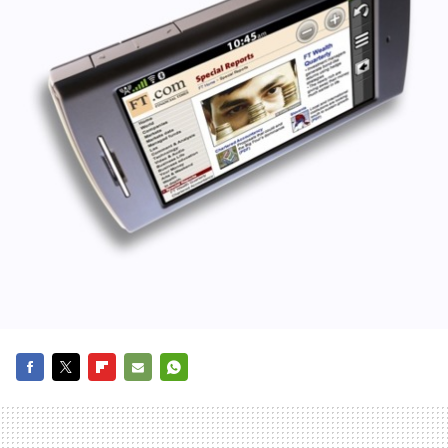
FACEBOOK
TWITTER
FLIPBOARD
E-
WHATSAPP
MAIL