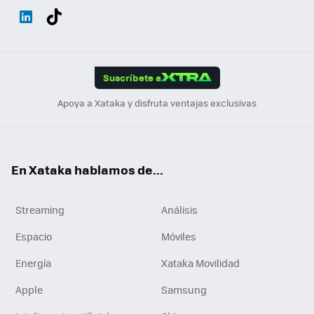
Wh
Twit
Fac
You
Inst
Tele
RSS
Flip
ats
ter
ebo
tub
agr
gra
boa
Link
Tikt
App
ok
e
am
m
rd
edI
ok
Suscríbete a
n
Apoya a Xataka y disfruta ventajas exclusivas
En Xataka hablamos de...
Streaming
Análisis
Espacio
Móviles
Energía
Xataka Movilidad
Apple
Samsung