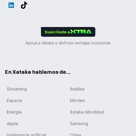
Wh
Twit
Fac
You
Inst
Tele
RSS
Flip
ats
ter
ebo
tub
agr
gra
boa
Link
Tikt
App
ok
e
am
m
rd
edIn
ok
Suscríbete a
Apoya a Xataka y disfruta ventajas exclusivas
En Xataka hablamos de...
Streaming
Análisis
Espacio
Móviles
Energía
Xataka Movilidad
Apple
Samsung
Inteligencia artificial
China