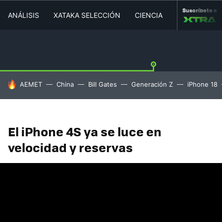
Suscríbete a
ANÁLISIS
XATAKA SELECCIÓN
CIENCIA
MOVILIDAD
HOY SE HABLA DE
AEMET
China
Bill Gates
Generación Z
iPhone 18
El iPhone 4S ya se luce en
velocidad y reservas