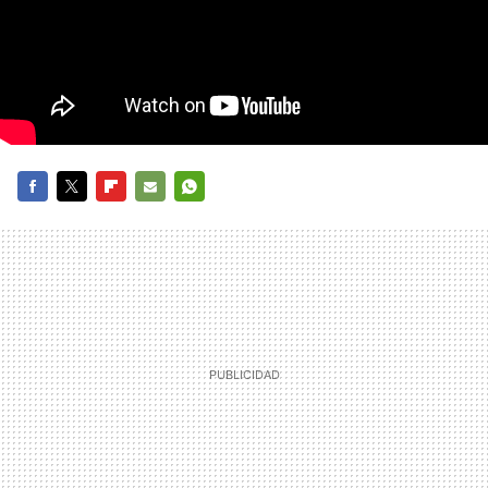
FACEBOOK
TWITTER
FLIPBOARD
E-
WHATSAPP
MAIL