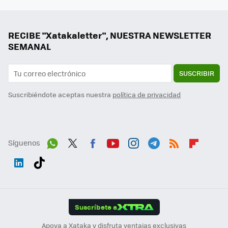
RECIBE "Xatakaletter", NUESTRA NEWSLETTER
SEMANAL
SUSCRIBIR
Suscribiéndote aceptas nuestra
política de privacidad
Síguenos
Wh
Twit
Fac
You
Inst
Tele
RSS
Flip
ats
ter
ebo
tub
agr
gra
boa
Link
Tikt
App
ok
e
am
m
rd
edI
ok
Suscríbete a
n
Apoya a Xataka y disfruta ventajas exclusivas