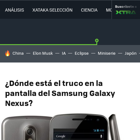
Suscríbete a
ANÁLISIS
XATAKA SELECCIÓN
CIENCIA
MOVILIDAD
HOY SE HABLA DE
China
Elon Musk
IA
Eclipse
Miniserie
Japón
¿Dónde está el truco en la
pantalla del Samsung Galaxy
Nexus?