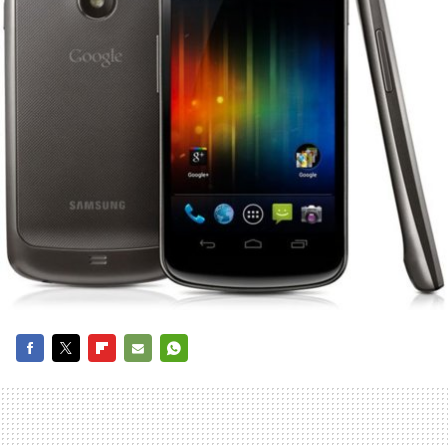
FACEBOOK
TWITTER
FLIPBOARD
E-
WHATSAPP
MAIL