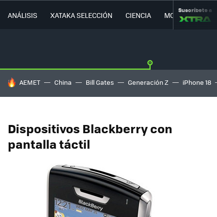
Suscríbete a
ANÁLISIS
XATAKA SELECCIÓN
CIENCIA
MOVILIDAD
HOY SE HABLA DE
AEMET
China
Bill Gates
Generación Z
iPhone 18
Dispositivos Blackberry con
pantalla táctil