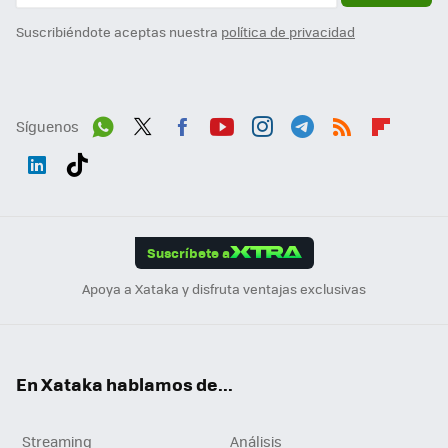
Suscribiéndote aceptas nuestra
política de privacidad
Síguenos
Wh
Twit
Fac
You
Inst
Tele
RSS
Flip
ats
ter
ebo
tub
agr
gra
boa
Link
Tikt
App
ok
e
am
m
rd
edI
ok
Suscríbete a
n
Apoya a Xataka y disfruta ventajas exclusivas
En Xataka hablamos de...
Streaming
Análisis