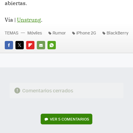
abiertas.
Vía |
Unstrung
.
TEMAS
Móviles
Rumor
iPhone 2G
BlackBerry
FACEBOOK
TWITTER
FLIPBOARD
E-
WHATSAPP
MAIL
Comentarios cerrados
VER
5 COMENTARIOS