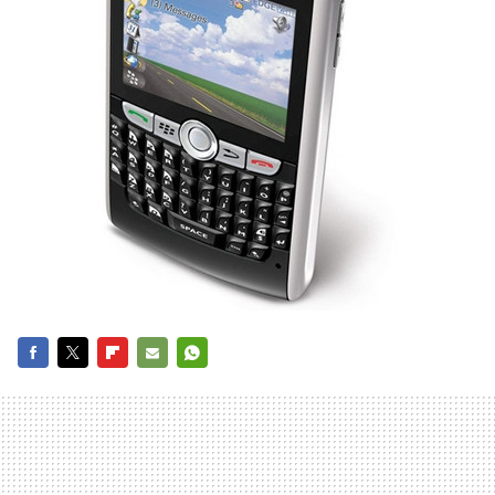
FACEBOOK
TWITTER
FLIPBOARD
E-
WHATSAPP
MAIL