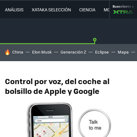
Suscríbete a
ANÁLISIS
XATAKA SELECCIÓN
CIENCIA
MOVILIDAD
HOY SE HABLA DE
China
Elon Musk
Generación Z
Eclipse
Mapa
Control por voz, del coche al
bolsillo de Apple y Google