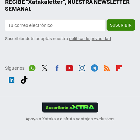
RECIBE "Xatakaletter", NUESTRA NEWSLETTER
SEMANAL
SUSCRIBIR
Suscribiéndote aceptas nuestra
política de privacidad
Síguenos
Wh
Twit
Fac
You
Inst
Tele
RSS
Flip
ats
ter
ebo
tub
agr
gra
boa
Link
Tikt
App
ok
e
am
m
rd
edI
ok
Suscríbete a
n
Apoya a Xataka y disfruta ventajas exclusivas