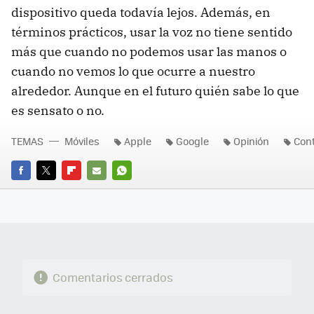
dispositivo queda todavía lejos. Además, en
términos prácticos, usar la voz no tiene sentido
más que cuando no podemos usar las manos o
cuando no vemos lo que ocurre a nuestro
alrededor. Aunque en el futuro quién sabe lo que
es sensato o no.
TEMAS
Móviles
Apple
Google
Opinión
Cont
FACEBOOK
TWITTER
FLIPBOARD
E-
WHATSAPP
MAIL
Comentarios cerrados