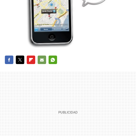
FACEBOOK
TWITTER
FLIPBOARD
E-
WHATSAPP
MAIL