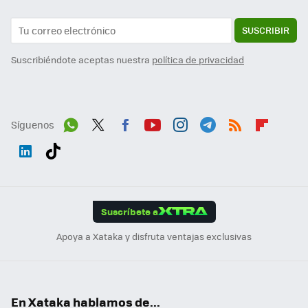
SUSCRIBIR
Suscribiéndote aceptas nuestra
política de privacidad
Síguenos
Wh
Twit
Fac
You
Inst
Tele
RSS
Flip
ats
ter
ebo
tub
agr
gra
boa
Link
Tikt
App
ok
e
am
m
rd
edI
ok
Suscríbete a
n
Apoya a Xataka y disfruta ventajas exclusivas
En Xataka hablamos de...