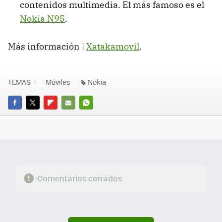
contenidos multimedia. El más famoso es el
Nokia N95
.
Más información |
Xatakamovil
.
TEMAS
Móviles
Nokia
FACEBOOK
TWITTER
FLIPBOARD
E-
WHATSAPP
MAIL
Comentarios cerrados