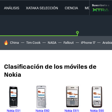
Suscríbete a
ANÁLISIS
XATAKA SELECCIÓN
CIENCIA
MOVILIDAD
HOY SE HABLA DE
China
Tim Cook
NASA
Fallout
iPhone 17
Arabi
Clasificación de los móviles de
Nokia