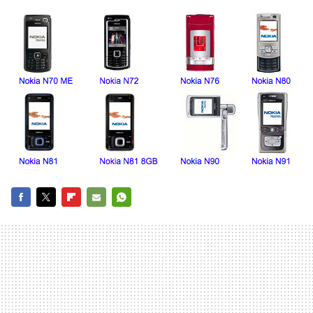
FACEBOOK
TWITTER
FLIPBOARD
E-
WHATSAPP
MAIL