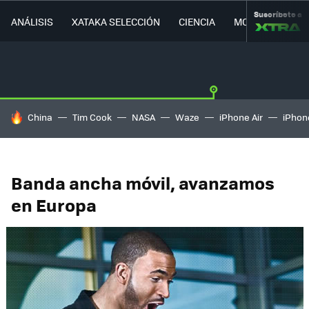
Suscríbete a
ANÁLISIS
XATAKA SELECCIÓN
CIENCIA
MOVILIDAD
HOY SE HABLA DE
China
Tim Cook
NASA
Waze
iPhone Air
iPhone
Banda ancha móvil, avanzamos
en Europa