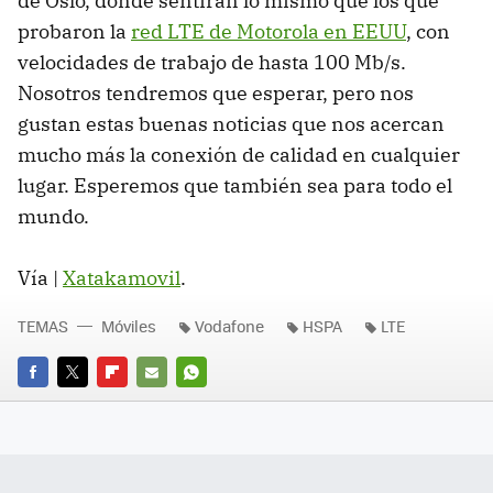
de Oslo, donde sentirán lo mismo que los que
probaron la
red
LTE
de Motorola en EEUU
, con
velocidades de trabajo de hasta 100 Mb/s.
Nosotros tendremos que esperar, pero nos
gustan estas buenas noticias que nos acercan
mucho más la conexión de calidad en cualquier
lugar. Esperemos que también sea para todo el
mundo.
Vía |
Xatakamovil
.
TEMAS
Móviles
Vodafone
HSPA
LTE
FACEBOOK
TWITTER
FLIPBOARD
E-
WHATSAPP
MAIL