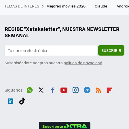
TEMAS DE INTERÉS
Mejores moviles 2026
Claude
Androi
RECIBE "Xatakaletter", NUESTRA NEWSLETTER
SEMANAL
SUSCRIBIR
Suscribiéndote aceptas nuestra
política de privacidad
Síguenos
Wh
Twit
Fac
You
Inst
Tele
RSS
Flip
ats
ter
ebo
tub
agr
gra
boa
Link
Tikt
App
ok
e
am
m
rd
edI
ok
Suscríbete a
n