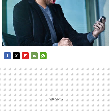
FACEBOOK
TWITTER
FLIPBOARD
E-
WHATSAPP
MAIL