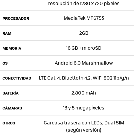
resolución de 1280 x 720 píxeles
MediaTek MT6753
PROCESADOR
2GB
RAM
16 GB + microSD
MEMORIA
Android 6.0 Marshmallow
OS
LTE Cat. 4, Bluettoth 4.2, WiFi 802.11b/g/n
CONECTIVIDAD
2.800 mAh
BATERÍA
13 y 5 megapíxeles
CÁMARAS
Carcasa trasera con LEDs, Dual SIM
OTROS
(según versión)