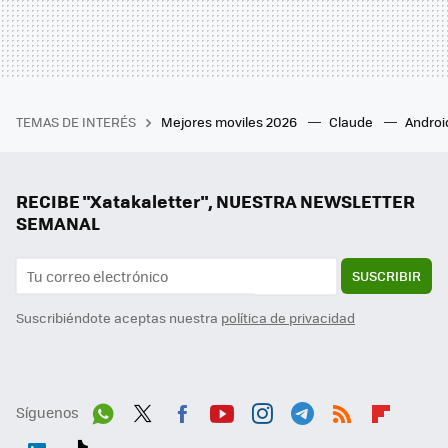
TEMAS DE INTERÉS
Mejores moviles 2026
Claude
Androi
RECIBE "Xatakaletter", NUESTRA NEWSLETTER
SEMANAL
SUSCRIBIR
Suscribiéndote aceptas nuestra
política de privacidad
Síguenos
Wh
Twit
Fac
You
Inst
Tele
RSS
Flip