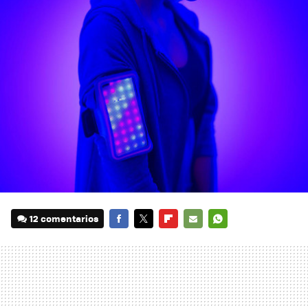
12 comentarios
FACEBOOK
TWITTER
FLIPBOARD
E-
WHATSAPP
MAIL