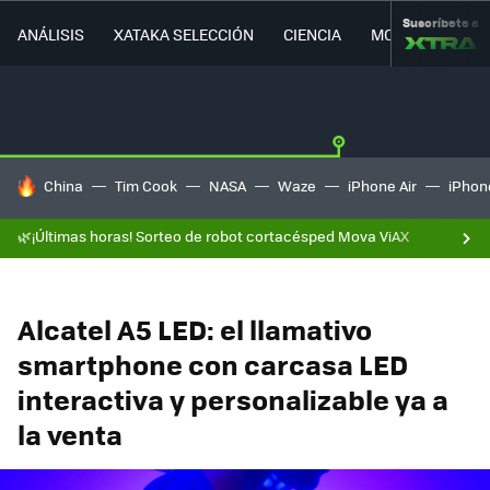
Suscríbete a
ANÁLISIS
XATAKA SELECCIÓN
CIENCIA
MOVILIDAD
HOY SE HABLA DE
China
Tim Cook
NASA
Waze
iPhone Air
iPhone
🌿¡Últimas horas! Sorteo de robot cortacésped Mova ViAX
Alcatel A5 LED: el llamativo
smartphone con carcasa LED
interactiva y personalizable ya a
la venta