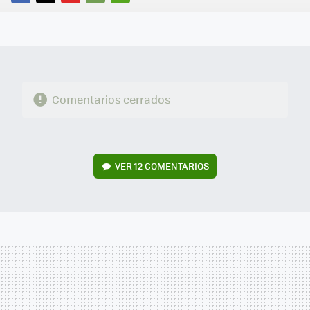
FACEBOOK
TWITTER
FLIPBOARD
E-
WHATSAPP
MAIL
Comentarios cerrados
VER
12 COMENTARIOS