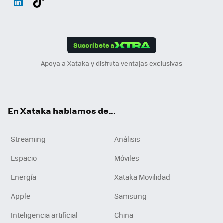
ats
ter
ebo
tub
agr
gra
boa
Link
Tikt
App
ok
e
am
m
rd
edI
ok
Suscríbete a
n
Apoya a Xataka y disfruta ventajas exclusivas
En Xataka hablamos de...
Streaming
Análisis
Espacio
Móviles
Energía
Xataka Movilidad
Apple
Samsung
Inteligencia artificial
China