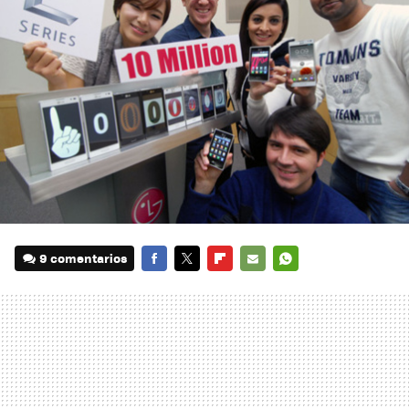
9 comentarios
FACEBOOK
TWITTER
FLIPBOARD
E-
WHATSAPP
MAIL