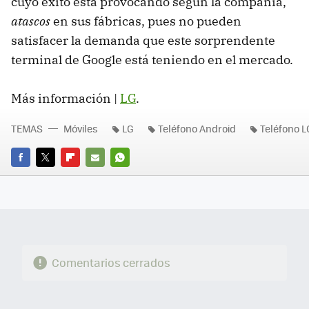
cuyo éxito está provocando según la compañía,
atascos
en sus fábricas, pues no pueden
satisfacer la demanda que este sorprendente
terminal de Google está teniendo en el mercado.
Más información |
LG
.
TEMAS
Móviles
LG
Teléfono Android
Teléfono L
FACEBOOK
TWITTER
FLIPBOARD
E-
WHATSAPP
MAIL
Comentarios cerrados