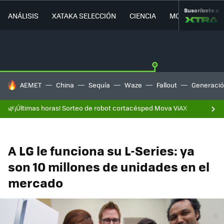
Suscríbete a
ANÁLISIS
XATAKA SELECCIÓN
CIENCIA
MOVILIDAD
HOY SE HABLA DE
AEMET
China
Sequía
Waze
Fallout
Generació
🌿¡Últimas horas! Sorteo de robot cortacésped Mova ViAX
A LG le funciona su L-Series: ya
son 10 millones de unidades en el
mercado