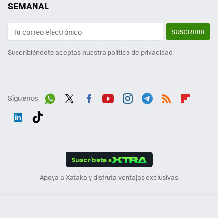
SEMANAL
SUSCRIBIR
Suscribiéndote aceptas nuestra
política de privacidad
Síguenos
Wh
Twit
Fac
You
Inst
Tele
RSS
Flip
ats
ter
ebo
tub
agr
gra
boa
Link
Tikt
App
ok
e
am
m
rd
edI
ok
Suscríbete a
n
Apoya a Xataka y disfruta ventajas exclusivas