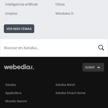
Inteligencia artificial
China
Empleo
Windows 11
VER MÁS TEMAS
BUSCA
SUBIR
Xataka
Xataka Móvil
Applesfera
Xataka Smart Home
Mundo Xiaomi