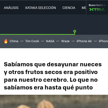
Suscríbete a
ANÁLISIS
XATAKA SELECCIÓN
CIENCIA
MOVILIDAD
HOY SE HABLA DE
China
Tim Cook
NASA
Waze
iPhone Air
iPhone
Sabíamos que desayunar nueces
y otros frutos secos era positivo
para nuestro cerebro. Lo que no
sabíamos era hasta qué punto