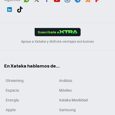
Wh
Twit
Fac
You
Inst
Tele
RSS
Flip
ats
ter
ebo
tub
agr
gra
boa
Link
Tikt
App
ok
e
am
m
rd
edI
ok
Suscríbete a
n
Apoya a Xataka y disfruta ventajas exclusivas
En Xataka hablamos de...
Streaming
Análisis
Espacio
Móviles
Energía
Xataka Movilidad
Apple
Samsung