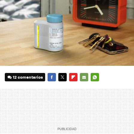
12 comentarios
FACEBOOK
TWITTER
FLIPBOARD
E-
WHATSAPP
MAIL