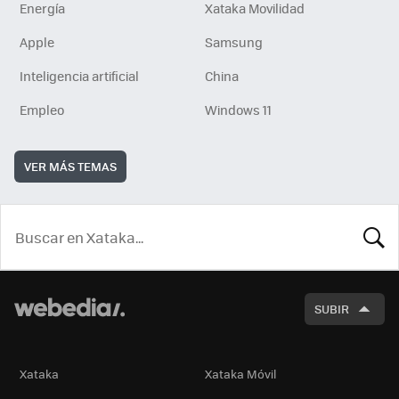
Energía
Xataka Movilidad
Apple
Samsung
Inteligencia artificial
China
Empleo
Windows 11
VER MÁS TEMAS
BUSCA
SUBIR
Xataka
Xataka Móvil