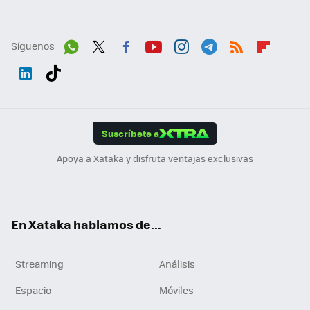
Síguenos
Wh
Twit
Fac
You
Inst
Tele
RSS
Flip
ats
ter
ebo
tub
agr
gra
boa
Link
Tikt
App
ok
e
am
m
rd
edI
ok
Suscríbete a
n
Apoya a Xataka y disfruta ventajas exclusivas
En Xataka hablamos de...
Streaming
Análisis
Espacio
Móviles