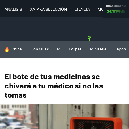
Suscríbete a
ANÁLISIS
XATAKA SELECCIÓN
CIENCIA
MOVILIDAD
HOY SE HABLA DE
China
Elon Musk
IA
Eclipse
Miniserie
Japón
El bote de tus medicinas se
chivará a tu médico si no las
tomas