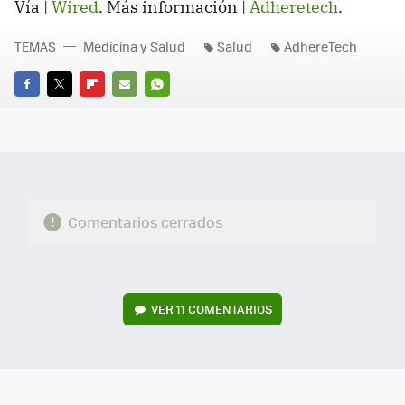
Vía |
Wired
. Más información |
Adheretech
.
TEMAS
Medicina y Salud
Salud
AdhereTech
FACEBOOK
TWITTER
FLIPBOARD
E-
WHATSAPP
MAIL
Comentarios cerrados
VER
11 COMENTARIOS