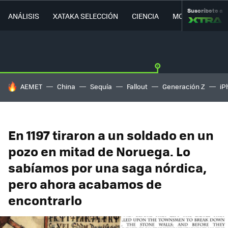
Suscríbete a
ANÁLISIS
XATAKA SELECCIÓN
CIENCIA
MOVILIDAD
HOY SE HABLA DE
AEMET
China
Sequía
Fallout
Generación Z
iP
En 1197 tiraron a un soldado en un
pozo en mitad de Noruega. Lo
sabíamos por una saga nórdica,
pero ahora acabamos de
encontrarlo