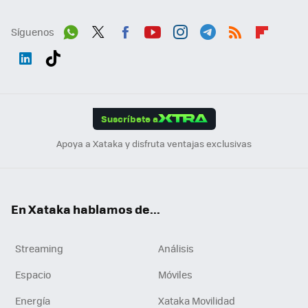
Síguenos
Wh
Twit
Fac
You
Inst
Tele
RSS
Flip
ats
ter
ebo
tub
agr
gra
boa
Link
Tikt
App
ok
e
am
m
rd
edI
ok
Suscríbete a
n
Apoya a Xataka y disfruta ventajas exclusivas
En Xataka hablamos de...
Streaming
Análisis
Espacio
Móviles
Energía
Xataka Movilidad