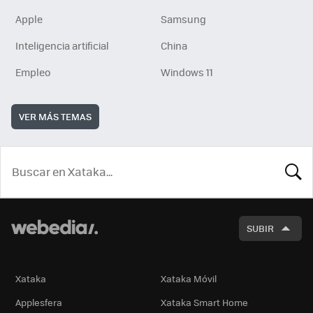
Apple
Samsung
Inteligencia artificial
China
Empleo
Windows 11
VER MÁS TEMAS
BUSCA
SUBIR
Xataka
Xataka Móvil
Applesfera
Xataka Smart Home