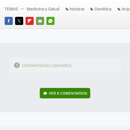
TEMAS
Medicina y Salud
historia
Genética
Arq
FACEBOOK
TWITTER
FLIPBOARD
E-
WHATSAPP
MAIL
Comentarios cerrados
VER
6 COMENTARIOS