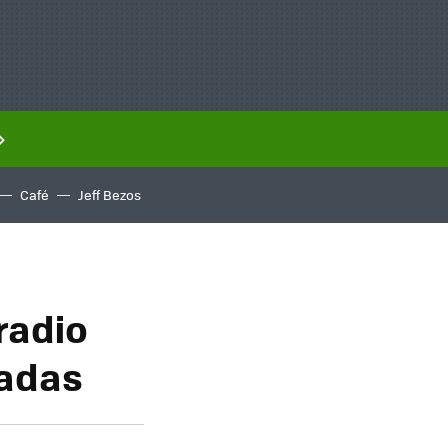
Café
Jeff Bezos
radio
tadas