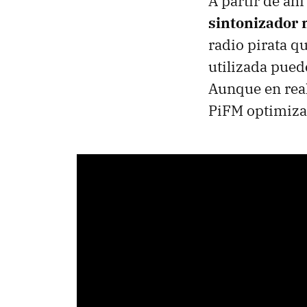
A partir de ah
sintonizador 
radio pirata q
utilizada pued
Aunque en rea
PiFM optimiza 