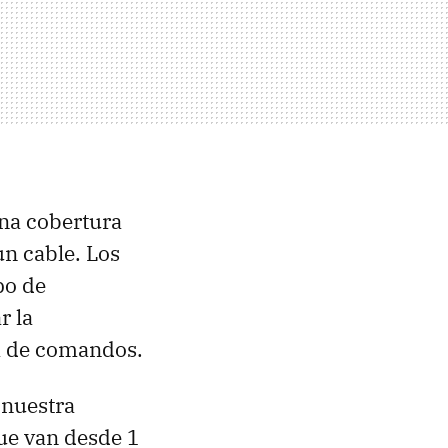
una cobertura
n cable. Los
po de
r la
la de comandos.
 nuestra
ue van desde 1