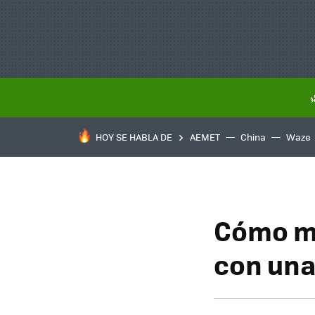
HOY SE HABLA DE
AEMET
China
Waze
Cómo mo
con una