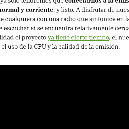
í ya solo tendremos que
conectarnos a la emi
normal y corriente
, y listo. A disfrutar de nu
ue cualquiera con una radio que sintonice en l
e escuchar si se encuentra relativamente cerc
lidad el proyecto
ya tiene cierto tiempo
, el nu
el uso de la CPU y la calidad de la emisión.