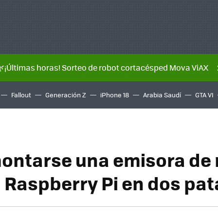
🌿¡Últimas horas! Sorteo de robot cortacésped Mova ViAX
Fallout
Generación Z
iPhone 18
Arabia Saudí
GTA VI
ntarse una emisora de 
 Raspberry Pi en dos pa