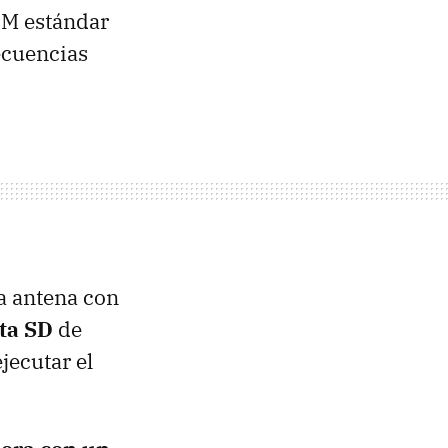
FM estándar
ecuencias
la antena con
eta SD
de
jecutar el