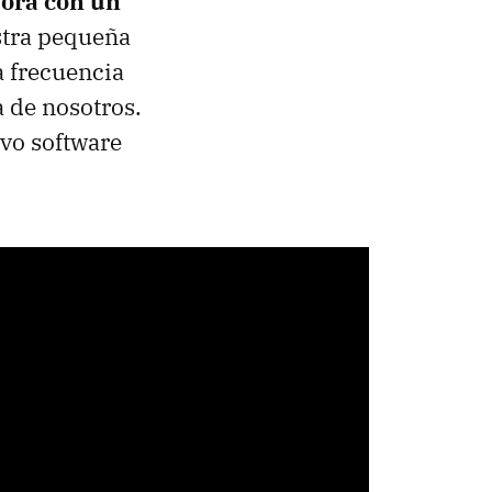
sora con un
estra pequeña
a frecuencia
a de nosotros.
evo software