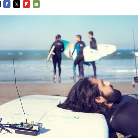
FACEBOOK
TWITTER
FLIPBOARD
E-
MAIL