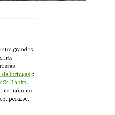
 entre grandes
sorts
rreras
 de tortugas
o
y Sri Lanka
.
lo económico
recuperarse.