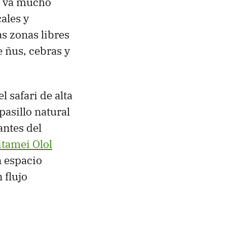
ue va mucho
cales y
as zonas libres
 ñus, cebras y
l safari de alta
asillo natural
antes del
tamei Olol
n espacio
 flujo