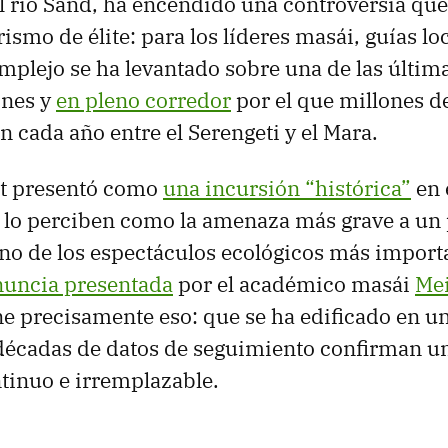
al río Sand, ha encendido una controversia q
rismo de élite: para los líderes masái, guías lo
omplejo se ha levantado sobre una de las últim
ones y
en pleno corredor
por el que millones de
n cada año entre el Serengeti y el Mara.
tt presentó como
una incursión “histórica”
en e
o perciben como la amenaza más grave a un p
no de los espectáculos ecológicos más import
uncia presentada
por el académico masái
Mei
e precisamente eso: que se ha edificado en u
décadas de datos de seguimiento confirman un
tinuo e irremplazable.