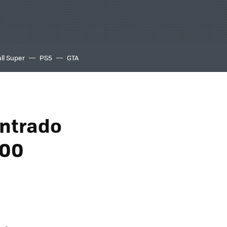
ll Super
PS5
GTA
ontrado
500