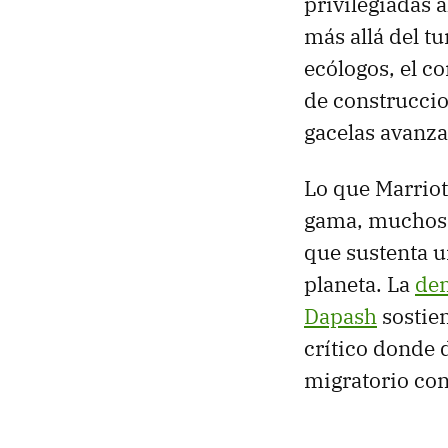
privilegiadas 
más allá del tu
ecólogos, el c
de construcci
gacelas avanza
Lo que Marrio
gama, muchos l
que sustenta u
planeta. La
den
Dapash
sostien
crítico donde 
migratorio con