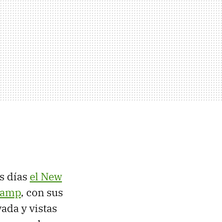
os días
el New
 Camp
, con sus
ada y vistas