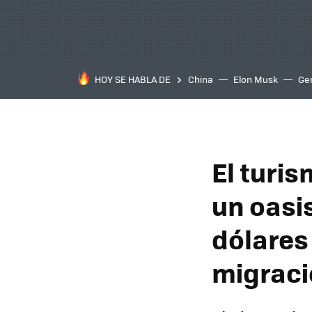
HOY SE HABLA DE
China
Elon Musk
Ge
El turi
un oasis
dólares
migraci