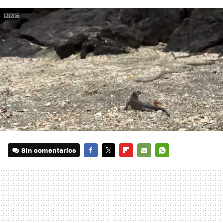
Sin comentarios
FACEBOOK
TWITTER
FLIPBOARD
E-
WHATSAPP
MAIL