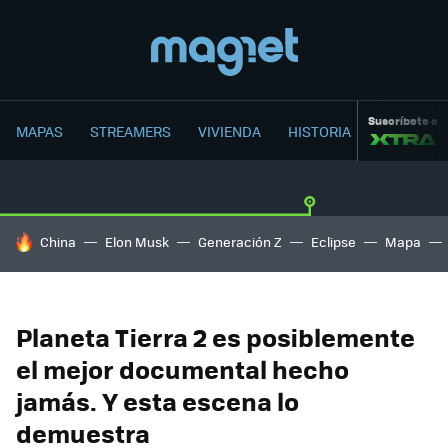
Suscríbete a
MAPAS
STREAMERS
VIVIENDA
HISTORIA
HOY SE HABLA DE
China
Elon Musk
Generación Z
Eclipse
Mapa
Planeta Tierra 2 es posiblemente
el mejor documental hecho
jamás. Y esta escena lo
demuestra