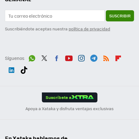
SUSCRIBIR
Suscribiéndote aceptas nuestra
política de privacidad
Síguenos
Wh
Twit
Fac
You
Inst
Tele
RSS
Flip
ats
ter
ebo
tub
agr
gra
boa
Link
Tikt
App
ok
e
am
m
rd
edI
ok
Suscríbete a
n
Apoya a Xataka y disfruta ventajas exclusivas
En Xataka hablamos de...