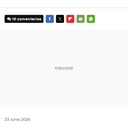
10 comentarios
FACEBOOK
TWITTER
FLIPBOARD
E-
WHATSAPP
MAIL
23 Junio 2026