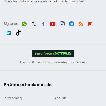
Suscribiéndote aceptas nuestra
política de privacidad
Síguenos
Wh
Twit
Fac
You
Inst
Tele
RSS
Flip
ats
ter
ebo
tub
agr
gra
boa
Link
Tikt
App
ok
e
am
m
rd
edI
ok
Suscríbete a
n
Apoya a Xataka y disfruta ventajas exclusivas
En Xataka hablamos de...
Streaming
Análisis