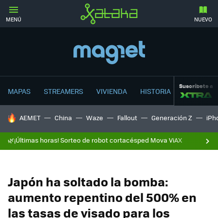
MENÚ
NUEVO
Suscríbete a
MAPAS
STREAMERS
VIVIENDA
HISTORIA
HOY SE HABLA DE
AEMET
China
Waze
Fallout
Generación Z
iPh
🌿¡Últimas horas! Sorteo de robot cortacésped Mova ViAX
Japón ha soltado la bomba:
aumento repentino del 500% en
las tasas de visado para los