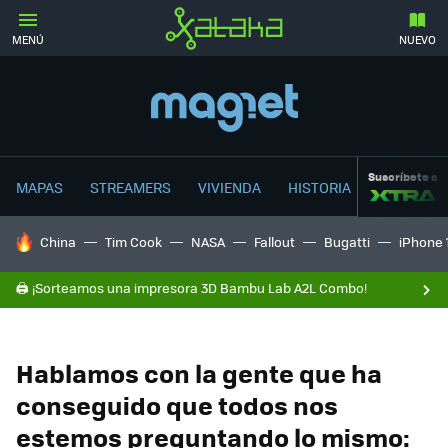
MENÚ
NUEVO
Suscríbete a
MAPAS
STREAMERS
VIVIENDA
HISTORIA
HOY SE HABLA DE
China
Tim Cook
NASA
Fallout
Bugatti
iPhone 
🖨️ ¡Sorteamos una impresora 3D Bambu Lab A2L Combo!
Hablamos con la gente que ha
conseguido que todos nos
estemos preguntando lo mismo: