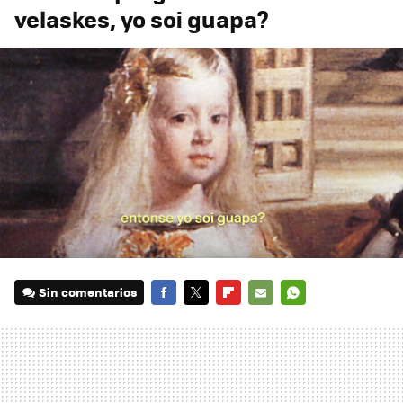
velaskes, yo soi guapa?
Sin comentarios
FACEBOOK
TWITTER
FLIPBOARD
E-
WHATSAPP
MAIL