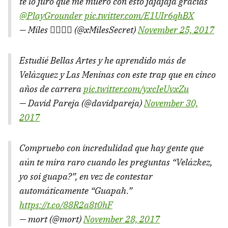
te lo juro que me muero con esto jajajaja gracias
@PlayGrounder
pic.twitter.com/E1UIr6qhBX
— Miles 🏳️‍🌈🤟🏻 (@xMilesSecret)
November 25, 2017
Estudié Bellas Artes y he aprendido más de
Velázquez y Las Meninas con este trap que en cinco
años de carrera
pic.twitter.com/yxcIeUvxZu
— David Pareja (@davidpareja)
November 30,
2017
Compruebo con incredulidad que hay gente que
aún te mira raro cuando les preguntas “Velázkez,
yo soi guapa?”, en vez de contestar
automáticamente “Guapah.”
https://t.co/88R2a8t0hF
— mort (@mort)
November 28, 2017