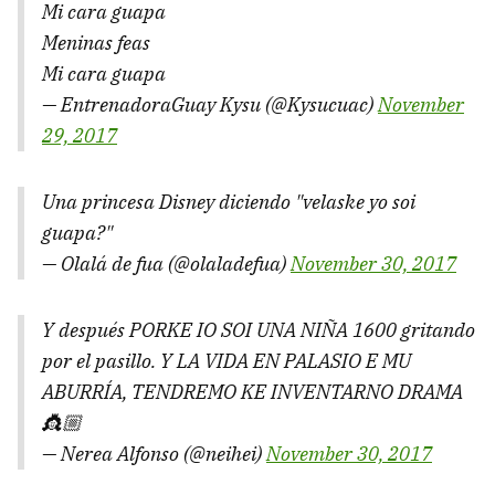
Mi cara guapa
Meninas feas
Mi cara guapa
— EntrenadoraGuay Kysu (@Kysucuac)
November
29, 2017
Una princesa Disney diciendo "velaske yo soi
guapa?"
— Olalá de fua (@olaladefua)
November 30, 2017
Y después PORKE IO SOI UNA NIÑA 1600 gritando
por el pasillo. Y LA VIDA EN PALASIO E MU
ABURRÍA, TENDREMO KE INVENTARNO DRAMA
👸🏼
— Nerea Alfonso (@neihei)
November 30, 2017