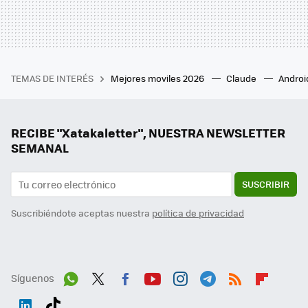
TEMAS DE INTERÉS
Mejores moviles 2026
Claude
Androi
RECIBE "Xatakaletter", NUESTRA NEWSLETTER
SEMANAL
SUSCRIBIR
Suscribiéndote aceptas nuestra
política de privacidad
Síguenos
Wh
Twit
Fac
You
Inst
Tele
RSS
Flip