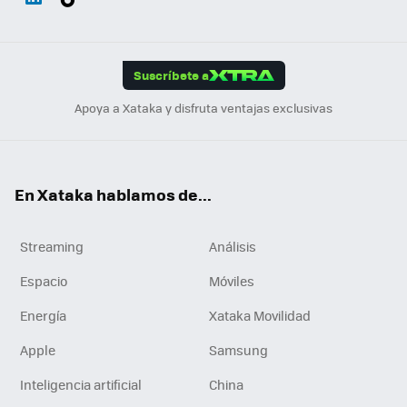
ats
ter
ebo
tub
agr
gra
boa
Link
Tikt
App
ok
e
am
m
rd
edI
ok
Suscríbete a
n
Apoya a Xataka y disfruta ventajas exclusivas
En Xataka hablamos de...
Streaming
Análisis
Espacio
Móviles
Energía
Xataka Movilidad
Apple
Samsung
Inteligencia artificial
China