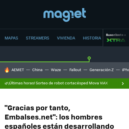
Suscríbete a
MAPAS
STREAMERS
VIVIENDA
HISTORIA
HOY SE HABLA DE
AEMET
China
Waze
Fallout
Generación Z
iPh
🌿¡Últimas horas! Sorteo de robot cortacésped Mova ViAX
"Gracias por tanto,
Embalses.net": los hombres
españoles están desarrollando