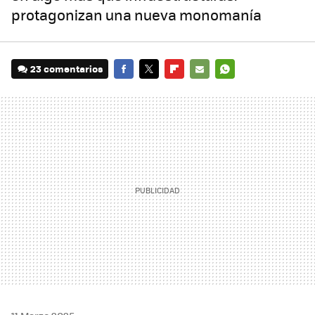
protagonizan una nueva monomanía
23 comentarios
FACEBOOK
TWITTER
FLIPBOARD
E-
WHATSAPP
MAIL