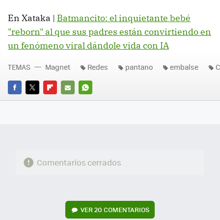
En Xataka |
Batmancito: el inquietante bebé
"reborn" al que sus padres están convirtiendo en
un fenómeno viral dándole vida con IA
TEMAS
Magnet
Redes
pantano
embalse
C
FACEBOOK
TWITTER
FLIPBOARD
E-
WHATSAPP
MAIL
Comentarios cerrados
VER
20 COMENTARIOS