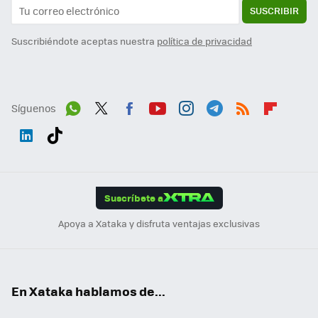
SUSCRIBIR
Suscribiéndote aceptas nuestra
política de privacidad
Síguenos
Wh
Twit
Fac
You
Inst
Tele
RSS
Flip
ats
ter
ebo
tub
agr
gra
boa
Link
Tikt
App
ok
e
am
m
rd
edI
ok
Suscríbete a
n
Apoya a Xataka y disfruta ventajas exclusivas
En Xataka hablamos de...