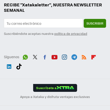
RECIBE "Xatakaletter", NUESTRA NEWSLETTER
SEMANAL
SUSCRIBIR
Suscribiéndote aceptas nuestra
política de privacidad
Síguenos
Wh
Twit
Fac
You
Inst
Tele
RSS
Flip
ats
ter
ebo
tub
agr
gra
boa
Link
Tikt
App
ok
e
am
m
rd
edI
ok
Suscríbete a
n
Apoya a Xataka y disfruta ventajas exclusivas