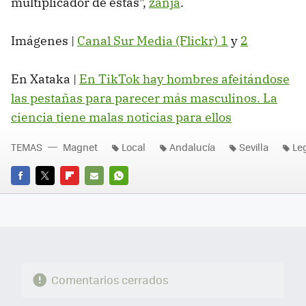
multiplicador de estas",
zanja
.
Imágenes |
Canal Sur Media (Flickr) 1
y
2
En Xataka |
En TikTok hay hombres afeitándose
las pestañas para parecer más masculinos. La
ciencia tiene malas noticias para ellos
TEMAS
Magnet
Local
Andalucía
Sevilla
Leg
FACEBOOK
TWITTER
FLIPBOARD
E-
WHATSAPP
MAIL
Comentarios cerrados