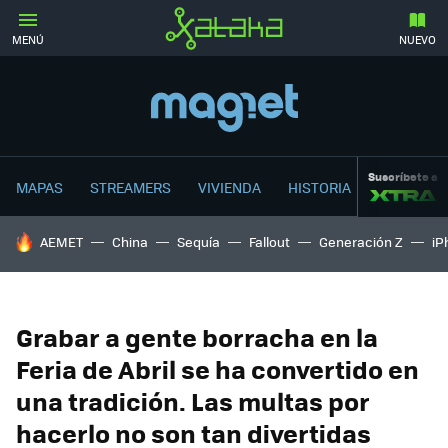
MENÚ
NUEVO
Suscríbete a
MAPAS
STREAMERS
VIVIENDA
HISTORIA
HOY SE HABLA DE
AEMET
China
Sequía
Fallout
Generación Z
iP
Grabar a gente borracha en la
Feria de Abril se ha convertido en
una tradición. Las multas por
hacerlo no son tan divertidas