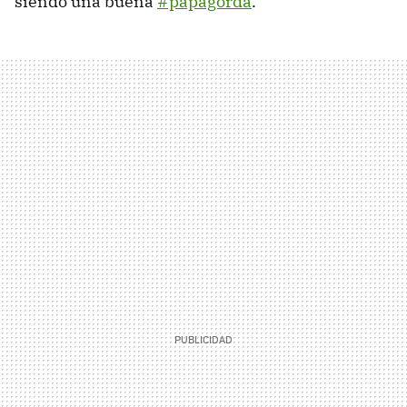
siendo una buena
#papagorda
.