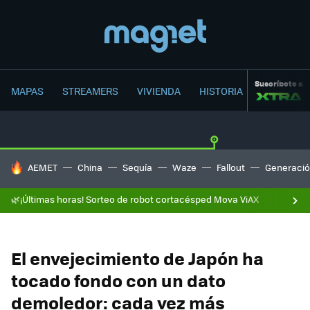
Suscríbete a
MAPAS
STREAMERS
VIVIENDA
HISTORIA
HOY SE HABLA DE
AEMET
China
Sequía
Waze
Fallout
Generació
🌿¡Últimas horas! Sorteo de robot cortacésped Mova ViAX
El envejecimiento de Japón ha
tocado fondo con un dato
demoledor: cada vez más