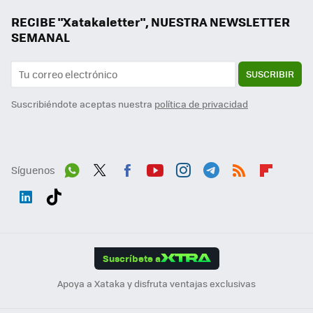
RECIBE "Xatakaletter", NUESTRA NEWSLETTER
SEMANAL
SUSCRIBIR
Suscribiéndote aceptas nuestra
política de privacidad
Síguenos
Wh
Twit
Fac
You
Inst
Tele
RSS
Flip
ats
ter
ebo
tub
agr
gra
boa
Link
Tikt
App
ok
e
am
m
rd
edI
ok
Suscríbete a
n
Apoya a Xataka y disfruta ventajas exclusivas