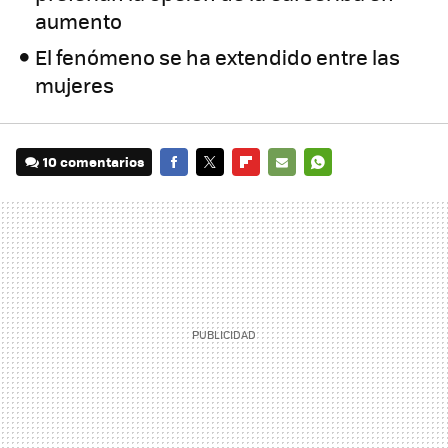
aumento
El fenómeno se ha extendido entre las
mujeres
10 comentarios
FACEBOOK
TWITTER
FLIPBOARD
E-
WHATSAPP
MAIL