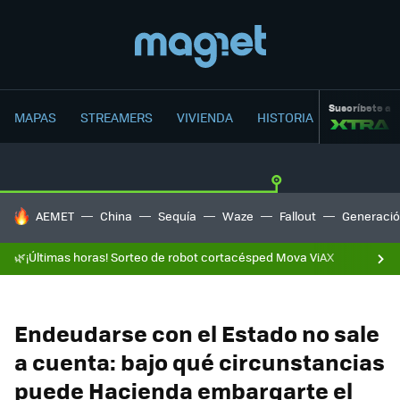
Suscríbete a
MAPAS
STREAMERS
VIVIENDA
HISTORIA
HOY SE HABLA DE
AEMET
China
Sequía
Waze
Fallout
Generació
🌿¡Últimas horas! Sorteo de robot cortacésped Mova ViAX
Endeudarse con el Estado no sale
a cuenta: bajo qué circunstancias
puede Hacienda embargarte el