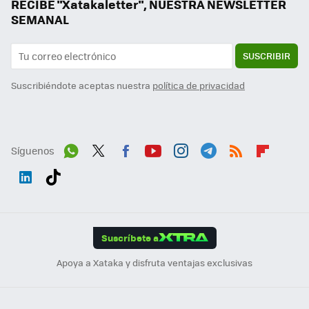
RECIBE "Xatakaletter", NUESTRA NEWSLETTER
SEMANAL
SUSCRIBIR
Suscribiéndote aceptas nuestra
política de privacidad
Síguenos
Wh
Twit
Fac
You
Inst
Tele
RSS
Flip
ats
ter
ebo
tub
agr
gra
boa
Link
Tikt
App
ok
e
am
m
rd
edI
ok
Suscríbete a
n
Apoya a Xataka y disfruta ventajas exclusivas