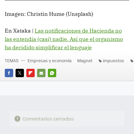
Imagen: Christin Hume (Unsplash)
En Xataka |
Las notificaciones de Hacienda no
las entendía (casi) nadie. Así que el organismo
ha decidido simplificar el lenguaje
TEMAS
Empresas y economía
Magnet
impuestos
FACEBOOK
TWITTER
FLIPBOARD
E-
WHATSAPP
MAIL
Comentarios cerrados