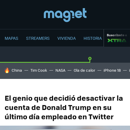
Suscríbete a
MAPAS
STREAMERS
VIVIENDA
HISTORIA
HOY SE HABLA DE
China
Tim Cook
NASA
Ola de calor
iPhone 18
El genio que decidió desactivar la
cuenta de Donald Trump en su
último día empleado en Twitter