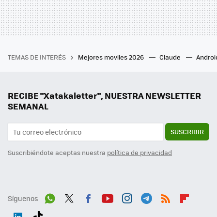
TEMAS DE INTERÉS
Mejores moviles 2026
Claude
Androi
RECIBE "Xatakaletter", NUESTRA NEWSLETTER
SEMANAL
SUSCRIBIR
Suscribiéndote aceptas nuestra
política de privacidad
Síguenos
Wh
Twit
Fac
You
Inst
Tele
RSS
Flip