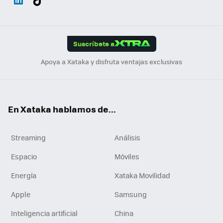
ats
ter
ebo
tub
agr
gra
boa
Link
Tikt
App
ok
e
am
m
rd
edI
ok
Suscríbete a
n
Apoya a Xataka y disfruta ventajas exclusivas
En Xataka hablamos de...
Streaming
Análisis
Espacio
Móviles
Energía
Xataka Movilidad
Apple
Samsung
Inteligencia artificial
China