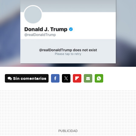
Sin comentarios
FACEBOOK
TWITTER
FLIPBOARD
E-
WHATSAPP
MAIL