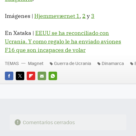
Imágenes |
Hjemmeværnet 1
,
2
y
3
En Xataka |
EEUU se ha reconciliado con
Ucrania. Y como regalo le ha enviado aviones
F16 que son incapaces de volar
TEMAS
Magnet
Guerra de Ucrania
Dinamarca
FACEBOOK
TWITTER
FLIPBOARD
E-
WHATSAPP
MAIL
Comentarios cerrados