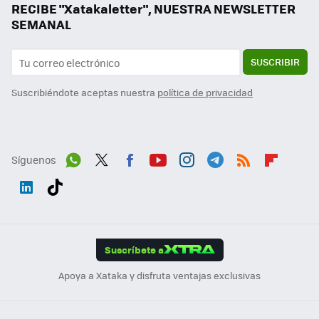
RECIBE "Xatakaletter", NUESTRA NEWSLETTER
SEMANAL
SUSCRIBIR
Suscribiéndote aceptas nuestra
política de privacidad
Síguenos
Wh
Twit
Fac
You
Inst
Tele
RSS
Flip
ats
ter
ebo
tub
agr
gra
boa
Link
Tikt
App
ok
e
am
m
rd
edI
ok
Suscríbete a
n
Apoya a Xataka y disfruta ventajas exclusivas