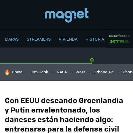
Suscríbete a
MAPAS
STREAMERS
VIVIENDA
HISTORIA
HOY SE HABLA DE
China
Tim Cook
NASA
Waze
iPhone Air
iPhone
Con EEUU deseando Groenlandia
y Putin envalentonado, los
daneses están haciendo algo:
entrenarse para la defensa civil