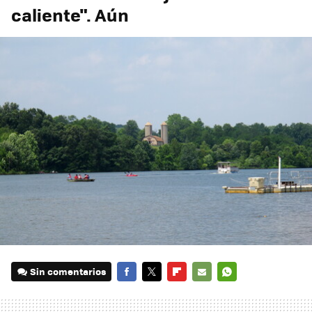
caliente". Aún
Sin comentarios
FACEBOOK
TWITTER
FLIPBOARD
E-
WHATSAPP
MAIL