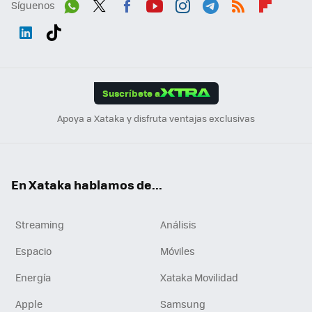
Síguenos
Wh
Twit
Fac
You
Inst
Tele
RSS
Flip
ats
ter
ebo
tub
agr
gra
boa
Link
Tikt
App
ok
e
am
m
rd
edI
ok
Suscríbete a
n
Apoya a Xataka y disfruta ventajas exclusivas
En Xataka hablamos de...
Streaming
Análisis
Espacio
Móviles
Energía
Xataka Movilidad
Apple
Samsung