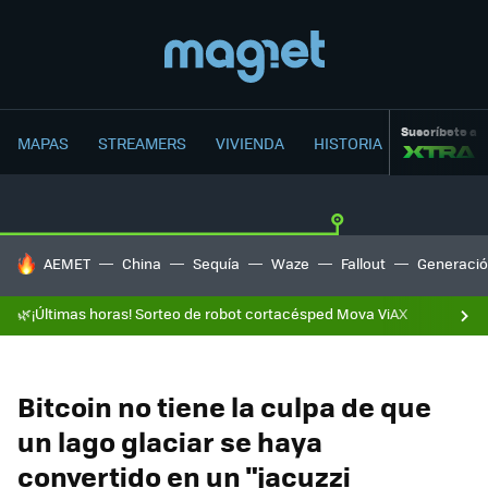
Suscríbete a
MAPAS
STREAMERS
VIVIENDA
HISTORIA
HOY SE HABLA DE
AEMET
China
Sequía
Waze
Fallout
Generació
🌿¡Últimas horas! Sorteo de robot cortacésped Mova ViAX
Bitcoin no tiene la culpa de que
un lago glaciar se haya
convertido en un "jacuzzi