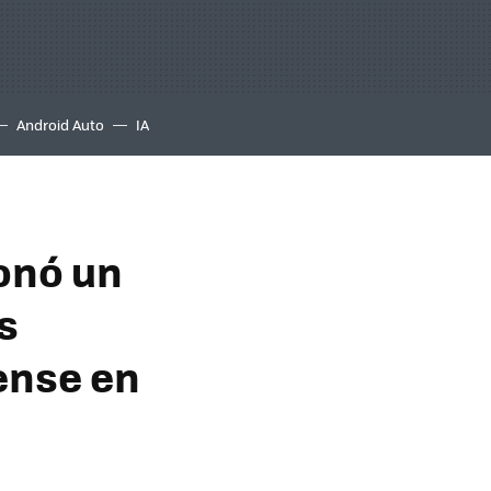
Android Auto
IA
ionó un
s
rense en