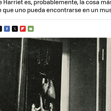
e Harriet es, probablemente, la cosa má
 que uno pueda encontrarse en un mu
FACEBOOK
TWITTER
FLIPBOARD
E-
MAIL