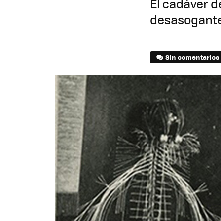
El cadáver d
desasogante
Sin comentarios