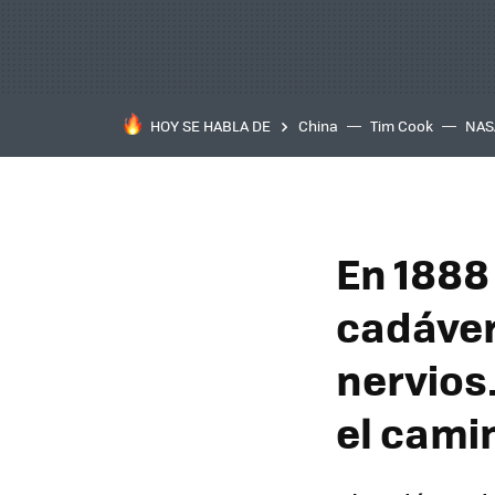
HOY SE HABLA DE
China
Tim Cook
NAS
En 1888
cadáver
nervios.
el cami