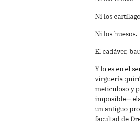
Ni los cartílago
Ni los huesos.
El cadáver, ba
Y lo es en el s
virguería quirú
meticuloso y p
imposible— el
un antiguo pro
facultad de Dr