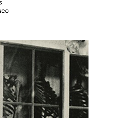
s
seo