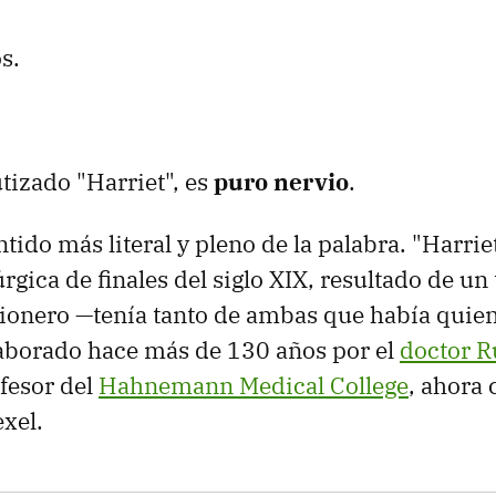
s.
utizado "Harriet", es
puro nervio
.
entido más literal y pleno de la palabra. "Harriet
rgica de finales del siglo XIX, resultado de un
ionero —tenía tanto de ambas que había quien 
aborado hace más de 130 años por el
doctor R
fesor del
Hahnemann Medical College
, ahora
exel.