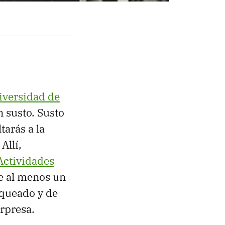
iversidad de
n susto. Susto
tarás a la
Allí,
Actividades
ce al menos un
nqueado y de
rpresa.