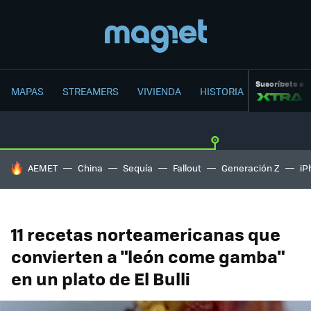
Suscríbete a
MAPAS
STREAMERS
VIVIENDA
HISTORIA
HOY SE HABLA DE
AEMET
China
Sequía
Fallout
Generación Z
iP
11 recetas norteamericanas que
convierten a "león come gamba"
en un plato de El Bulli