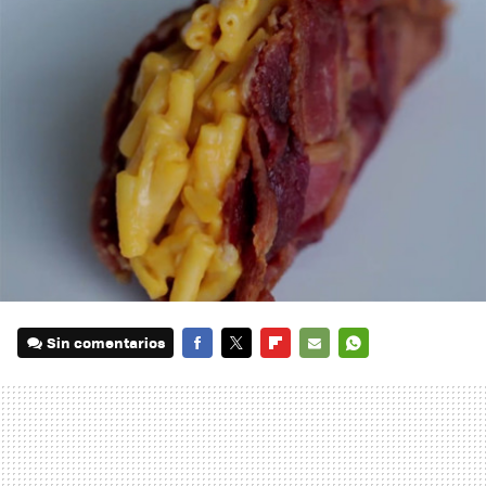
Sin comentarios
FACEBOOK
TWITTER
FLIPBOARD
E-
WHATSAPP
MAIL