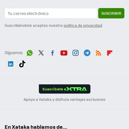
SUSCRIBIR
Suscribiéndote aceptas nuestra
política de privacidad
Síguenos
Wh
Twit
Fac
You
Inst
Tele
RSS
Flip
ats
ter
ebo
tub
agr
gra
boa
Link
Tikt
App
ok
e
am
m
rd
edI
ok
Suscríbete a
n
Apoya a Xataka y disfruta ventajas exclusivas
En Xataka hablamos de...