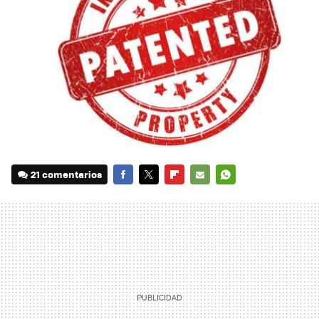
21 comentarios
FACEBOOK
TWITTER
FLIPBOARD
E-
WHATSAPP
MAIL