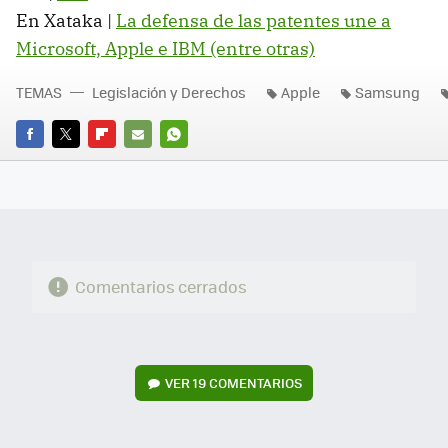
En Xataka |
La defensa de las patentes une a
Microsoft, Apple e IBM (entre otras)
TEMAS
Legislación y Derechos
Apple
Samsung
FACEBOOK
TWITTER
FLIPBOARD
E-
WHATSAPP
MAIL
Comentarios cerrados
VER
19 COMENTARIOS