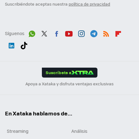
Suscribiéndote aceptas nuestra
política de privacidad
Síguenos
Wh
Twit
Fac
You
Inst
Tele
RSS
Flip
ats
ter
ebo
tub
agr
gra
boa
Link
Tikt
App
ok
e
am
m
rd
edI
ok
Suscríbete a
n
Apoya a Xataka y disfruta ventajas exclusivas
En Xataka hablamos de...
Streaming
Análisis