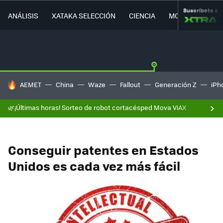
Suscríbete a
ANÁLISIS
XATAKA SELECCIÓN
CIENCIA
MOVILIDAD
HOY SE HABLA DE
AEMET
China
Waze
Fallout
Generación Z
iPh
🌿¡Últimas horas! Sorteo de robot cortacésped Mova ViAX
Conseguir patentes en Estados
Unidos es cada vez más fácil