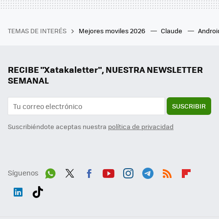
TEMAS DE INTERÉS
Mejores moviles 2026
Claude
Androi
RECIBE "Xatakaletter", NUESTRA NEWSLETTER
SEMANAL
SUSCRIBIR
Suscribiéndote aceptas nuestra
política de privacidad
Síguenos
Wh
Twit
Fac
You
Inst
Tele
RSS
Flip
ats
ter
ebo
tub
agr
gra
boa
Link
Tikt
App
ok
e
am
m
rd