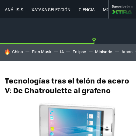
Suscríbete a
ANÁLISIS
XATAKA SELECCIÓN
CIENCIA
MOVILIDAD
HOY SE HABLA DE
China
Elon Musk
IA
Eclipse
Miniserie
Japón
Tecnologías tras el telón de acero
V: De Chatroulette al grafeno