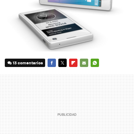
13 comentarios
FACEBOOK
TWITTER
FLIPBOARD
E-
WHATSAPP
MAIL