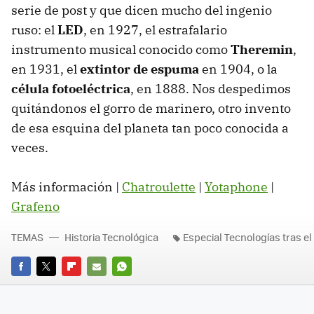
serie de post y que dicen mucho del ingenio
ruso: el
LED
, en 1927, el estrafalario
instrumento musical conocido como
Theremin
,
en 1931, el
extintor de espuma
en 1904, o la
célula fotoeléctrica
, en 1888. Nos despedimos
quitándonos el gorro de marinero, otro invento
de esa esquina del planeta tan poco conocida a
veces.
Más información |
Chatroulette
|
Yotaphone
|
Grafeno
TEMAS
Historia Tecnológica
Especial Tecnologías tras el
FACEBOOK
TWITTER
FLIPBOARD
E-
WHATSAPP
MAIL