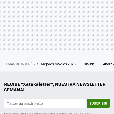
TEMAS DE INTERÉS
Mejores moviles 2026
Claude
Androi
RECIBE "Xatakaletter", NUESTRA NEWSLETTER
SEMANAL
SUSCRIBIR
Suscribiéndote aceptas nuestra
política de privacidad