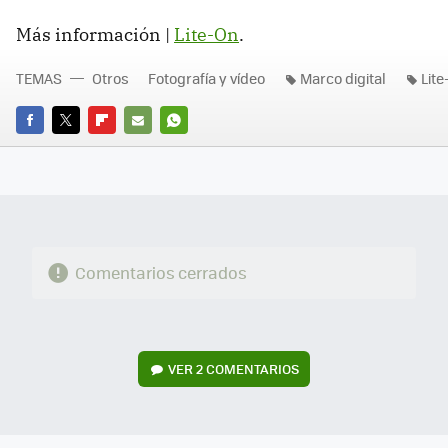
Más información |
Lite-On
.
TEMAS
Otros
Fotografía y vídeo
Marco digital
Lite
FACEBOOK
TWITTER
FLIPBOARD
E-
WHATSAPP
MAIL
Comentarios cerrados
VER
2 COMENTARIOS