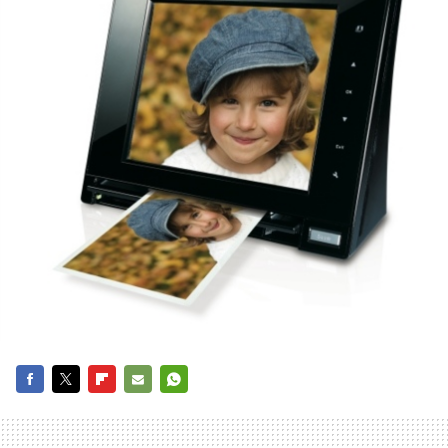
FACEBOOK
TWITTER
FLIPBOARD
E-
WHATSAPP
MAIL