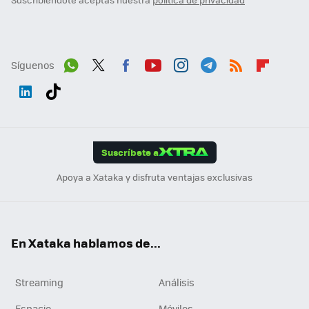
Síguenos
Wh
Twit
Fac
You
Inst
Tele
RSS
Flip
ats
ter
ebo
tub
agr
gra
boa
Link
Tikt
App
ok
e
am
m
rd
edI
ok
Suscríbete a
n
Apoya a Xataka y disfruta ventajas exclusivas
En Xataka hablamos de...
Streaming
Análisis
Espacio
Móviles