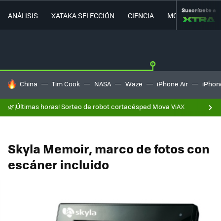
Suscríbete a
ANÁLISIS
XATAKA SELECCIÓN
CIENCIA
MOVILIDAD
HOY SE HABLA DE
China
Tim Cook
NASA
Waze
iPhone Air
iPhone
🌿¡Últimas horas! Sorteo de robot cortacésped Mova ViAX
Skyla Memoir, marco de fotos con
escáner incluido