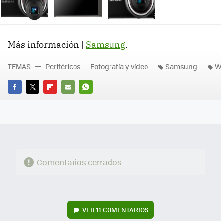
Más información |
Samsung
.
TEMAS
Periféricos
Fotografía y vídeo
Samsung
W
FACEBOOK
TWITTER
FLIPBOARD
E-
WHATSAPP
MAIL
Comentarios cerrados
VER
11 COMENTARIOS