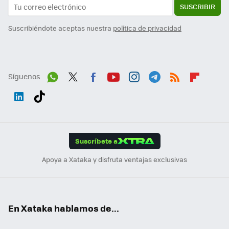
SUSCRIBIR
Suscribiéndote aceptas nuestra
política de privacidad
Síguenos
Wh
Twit
Fac
You
Inst
Tele
RSS
Flip
ats
ter
ebo
tub
agr
gra
boa
Link
Tikt
App
ok
e
am
m
rd
edI
ok
Suscríbete a
n
Apoya a Xataka y disfruta ventajas exclusivas
En Xataka hablamos de...