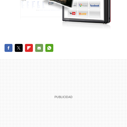
FACEBOOK
TWITTER
FLIPBOARD
E-
WHATSAPP
MAIL