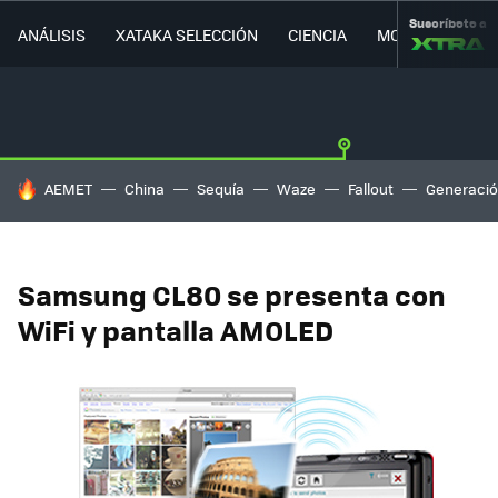
Suscríbete a
ANÁLISIS
XATAKA SELECCIÓN
CIENCIA
MOVILIDAD
HOY SE HABLA DE
AEMET
China
Sequía
Waze
Fallout
Generació
Samsung CL80 se presenta con
WiFi y pantalla AMOLED