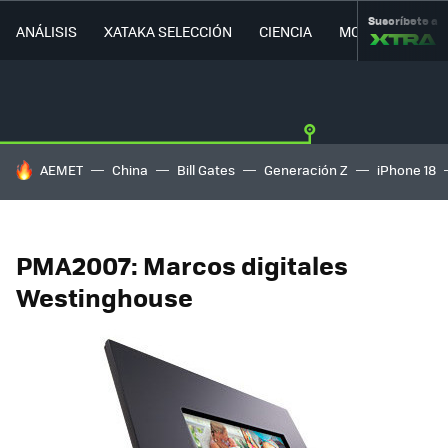
Suscríbete a
ANÁLISIS
XATAKA SELECCIÓN
CIENCIA
MOVILIDAD
HOY SE HABLA DE
AEMET
China
Bill Gates
Generación Z
iPhone 18
PMA2007: Marcos digitales
Westinghouse