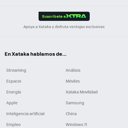
App
ok
e
am
m
rd
edI
ok
Suscríbete a
n
Apoya a Xataka y disfruta ventajas exclusivas
En Xataka hablamos de...
Streaming
Análisis
Espacio
Móviles
Energía
Xataka Movilidad
Apple
Samsung
Inteligencia artificial
China
Empleo
Windows 11