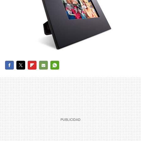
FACEBOOK
TWITTER
FLIPBOARD
E-
WHATSAPP
MAIL