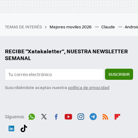
TEMAS DE INTERÉS
Mejores moviles 2026
Claude
Androi
RECIBE "Xatakaletter", NUESTRA NEWSLETTER
SEMANAL
SUSCRIBIR
Suscribiéndote aceptas nuestra
política de privacidad
Síguenos
Wh
Twit
Fac
You
Inst
Tele
RSS
Flip
ats
ter
ebo
tub
agr
gra
boa
Link
Tikt