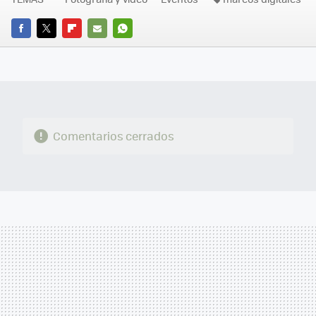
FACEBOOK
TWITTER
FLIPBOARD
E-
WHATSAPP
MAIL
Comentarios cerrados