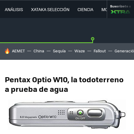
Suscríbete a
ANÁLISIS
XATAKA SELECCIÓN
CIENCIA
MOVILIDAD
HOY SE HABLA DE
AEMET
China
Sequía
Waze
Fallout
Generació
Pentax Optio W10, la todoterreno
a prueba de agua