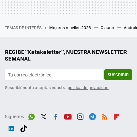
TEMAS DE INTERÉS
Mejores moviles 2026
Claude
Androi
RECIBE "Xatakaletter", NUESTRA NEWSLETTER
SEMANAL
SUSCRIBIR
Suscribiéndote aceptas nuestra
política de privacidad
Síguenos
Wh
Twit
Fac
You
Inst
Tele
RSS
Flip
ats
ter
ebo
tub
agr
gra
boa
Link
Tikt