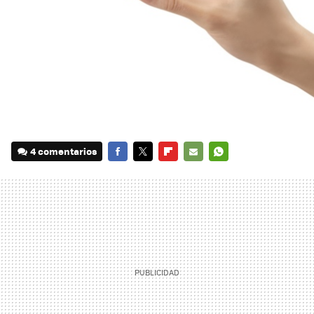
4 comentarios
FACEBOOK
TWITTER
FLIPBOARD
E-
WHATSAPP
MAIL