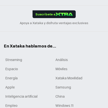
App
ok
e
am
m
rd
edI
ok
Suscríbete a
n
Apoya a Xataka y disfruta ventajas exclusivas
En Xataka hablamos de...
Streaming
Análisis
Espacio
Móviles
Energía
Xataka Movilidad
Apple
Samsung
Inteligencia artificial
China
Empleo
Windows 11