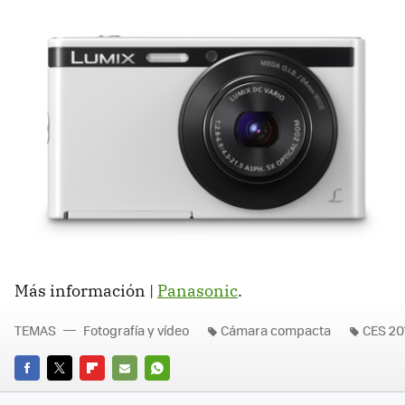
Más información |
Panasonic
.
TEMAS
Fotografía y vídeo
Cámara compacta
CES 20
FACEBOOK
TWITTER
FLIPBOARD
E-
WHATSAPP