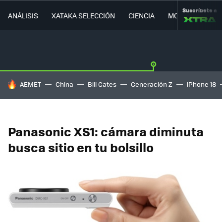
Suscríbete a
ANÁLISIS
XATAKA SELECCIÓN
CIENCIA
MOVILIDAD
HOY SE HABLA DE
AEMET
China
Bill Gates
Generación Z
iPhone 18
Panasonic XS1: cámara diminuta
busca sitio en tu bolsillo