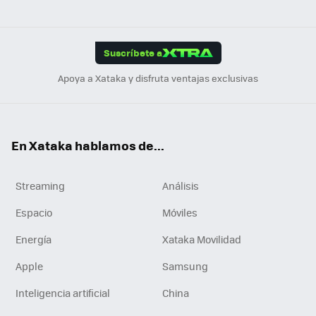
ats
ter
ebo
tub
agr
gra
boa
Link
Tikt
App
ok
e
am
m
rd
edI
ok
Suscríbete a
n
Apoya a Xataka y disfruta ventajas exclusivas
En Xataka hablamos de...
Streaming
Análisis
Espacio
Móviles
Energía
Xataka Movilidad
Apple
Samsung
Inteligencia artificial
China