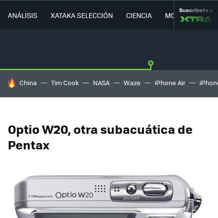
Suscríbete a
ANÁLISIS
XATAKA SELECCIÓN
CIENCIA
MOVILIDAD
HOY SE HABLA DE
China
Tim Cook
NASA
Waze
iPhone Air
iPhone
Optio W20, otra subacuática de
Pentax