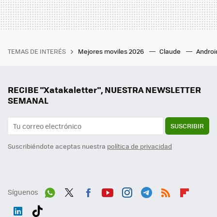
TEMAS DE INTERÉS
Mejores moviles 2026
Claude
Androi
RECIBE "Xatakaletter", NUESTRA NEWSLETTER
SEMANAL
SUSCRIBIR
Suscribiéndote aceptas nuestra
política de privacidad
Síguenos
Wh
Twit
Fac
You
Inst
Tele
RSS
Flip