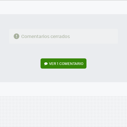
FACEBOOK
TWITTER
FLIPBOARD
E-
WHATSAPP
MAIL
Comentarios cerrados
VER
1 COMENTARIO