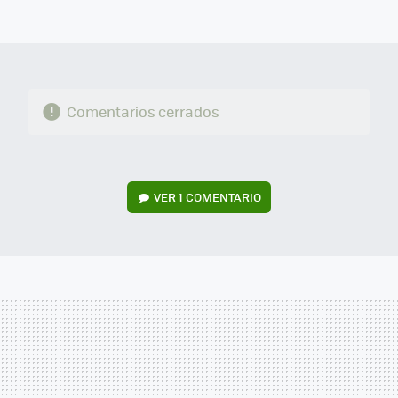
FACEBOOK
TWITTER
FLIPBOARD
E-
WHATSAPP
MAIL
Comentarios cerrados
VER
1 COMENTARIO