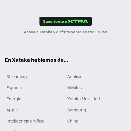
ats
ter
ebo
tub
agr
gra
boa
Link
Tikt
App
ok
e
am
m
rd
edI
ok
Suscríbete a
n
Apoya a Xataka y disfruta ventajas exclusivas
En Xataka hablamos de...
Streaming
Análisis
Espacio
Móviles
Energía
Xataka Movilidad
Apple
Samsung
Inteligencia artificial
China