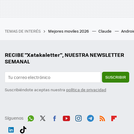
TEMAS DE INTERÉS
Mejores moviles 2026
Claude
Androi
RECIBE "Xatakaletter", NUESTRA NEWSLETTER
SEMANAL
SUSCRIBIR
Suscribiéndote aceptas nuestra
política de privacidad
Síguenos
Wh
Twit
Fac
You
Inst
Tele
RSS
Flip