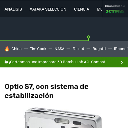
Suscríbete a
ANÁLISIS
XATAKA SELECCIÓN
CIENCIA
MOVILIDAD
HOY SE HABLA DE
China
Tim Cook
NASA
Fallout
Bugatti
iPhone 
🖨️ ¡Sorteamos una impresora 3D Bambu Lab A2L Combo!
Optio S7, con sistema de
estabilización