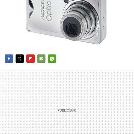
FACEBOOK
TWITTER
FLIPBOARD
E-
WHATSAPP
MAIL