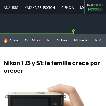
Suscríbete a
ANÁLISIS
XATAKA SELECCIÓN
CIENCIA
MOVILIDAD
HOY SE HABLA DE
China
Elon Musk
IA
Eclipse
Miniserie
Japón
Nikon 1 J3 y S1: la familia crece por
crecer