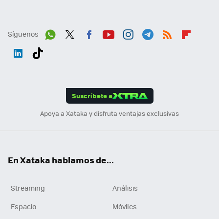
Síguenos
Wh
Twit
Fac
You
Inst
Tele
RSS
Flip
ats
ter
ebo
tub
agr
gra
boa
Link
Tikt
App
ok
e
am
m
rd
edI
ok
Suscríbete a
n
Apoya a Xataka y disfruta ventajas exclusivas
En Xataka hablamos de...
Streaming
Análisis
Espacio
Móviles