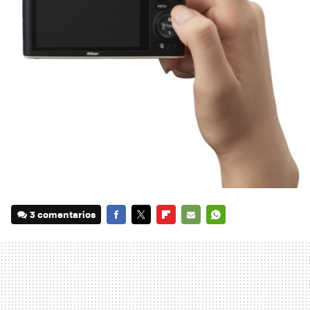
3 comentarios
FACEBOOK
TWITTER
FLIPBOARD
E-
WHATSAPP
MAIL