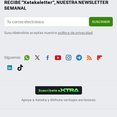
RECIBE "Xatakaletter", NUESTRA NEWSLETTER
SEMANAL
SUSCRIBIR
Suscribiéndote aceptas nuestra
política de privacidad
Síguenos
Wh
Twit
Fac
You
Inst
Tele
RSS
Flip
ats
ter
ebo
tub
agr
gra
boa
Link
Tikt
App
ok
e
am
m
rd
edI
ok
Suscríbete a
n
Apoya a Xataka y disfruta ventajas exclusivas