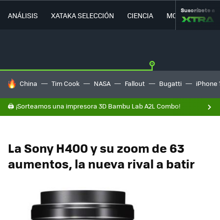
Suscríbete a
ANÁLISIS
XATAKA SELECCIÓN
CIENCIA
MOVILIDAD
HOY SE HABLA DE
China
Tim Cook
NASA
Fallout
Bugatti
iPhone 
🖨️ ¡Sorteamos una impresora 3D Bambu Lab A2L Combo!
La Sony H400 y su zoom de 63
aumentos, la nueva rival a batir