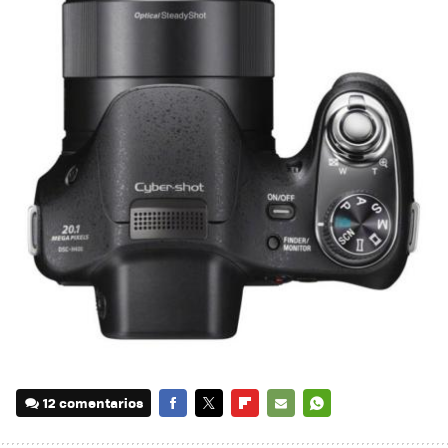
12 comentarios
FACEBOOK
TWITTER
FLIPBOARD
E-
WHATSAPP