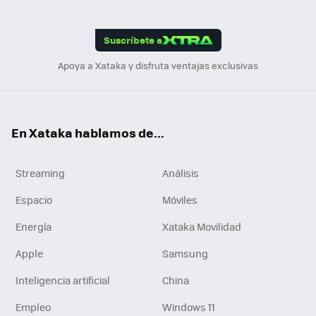
App
ok
e
am
m
rd
edI
ok
Suscríbete a
n
Apoya a Xataka y disfruta ventajas exclusivas
En Xataka hablamos de...
Streaming
Análisis
Espacio
Móviles
Energía
Xataka Movilidad
Apple
Samsung
Inteligencia artificial
China
Empleo
Windows 11