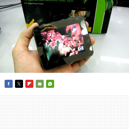
FACEBOOK
TWITTER
FLIPBOARD
E-
WHATSAPP
MAIL