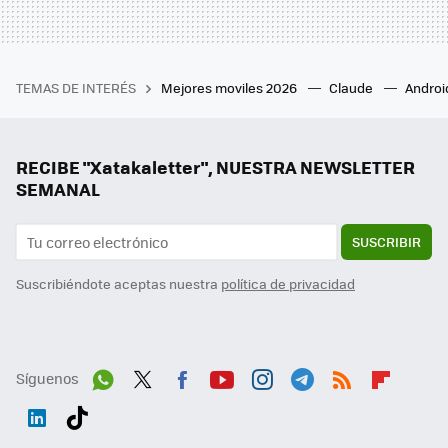
TEMAS DE INTERÉS
Mejores moviles 2026
Claude
Androi
RECIBE "Xatakaletter", NUESTRA NEWSLETTER
SEMANAL
SUSCRIBIR
Suscribiéndote aceptas nuestra
política de privacidad
Síguenos
Wh
Twit
Fac
You
Inst
Tele
RSS
Flip
ats
ter
ebo
tub
agr
gra
boa
Link
Tikt