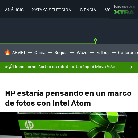
Suscríbete a
ANÁLISIS
XATAKA SELECCIÓN
CIENCIA
MOVILIDAD
HOY SE HABLA DE
AEMET
China
Sequía
Waze
Fallout
Generació
🌿¡Últimas horas! Sorteo de robot cortacésped Mova ViAX
HP estaría pensando en un marco
de fotos con Intel Atom