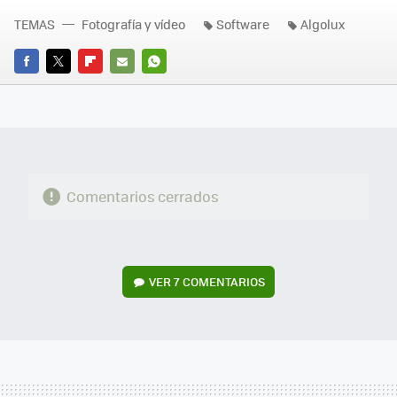
TEMAS
Fotografía y vídeo
Software
Algolux
FACEBOOK
TWITTER
FLIPBOARD
E-
WHATSAPP
MAIL
Comentarios cerrados
VER
7 COMENTARIOS