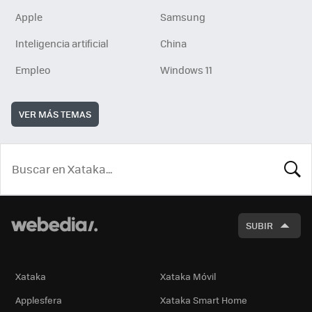
Apple
Samsung
Inteligencia artificial
China
Empleo
Windows 11
VER MÁS TEMAS
BUSCA
SUBIR
Xataka
Xataka Móvil
Applesfera
Xataka Smart Home