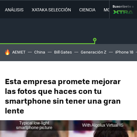
Suscríbete a
ANÁLISIS
XATAKA SELECCIÓN
CIENCIA
MOVILIDAD
HOY SE HABLA DE
AEMET
China
Bill Gates
Generación Z
iPhone 18
Esta empresa promete mejorar
las fotos que haces con tu
smartphone sin tener una gran
lente