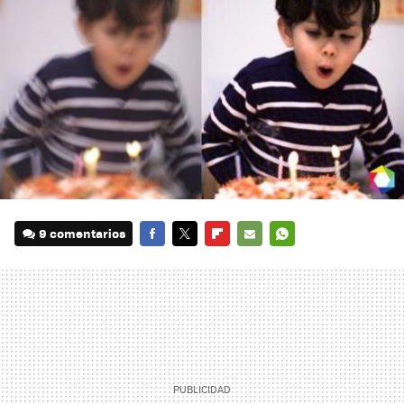
9 comentarios
FACEBOOK
TWITTER
FLIPBOARD
E-
WHATSAPP
MAIL