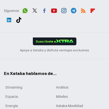
Síguenos
Wh
Twit
Fac
You
Inst
Tele
RSS
Flip
ats
ter
ebo
tub
agr
gra
boa
Link
Tikt
App
ok
e
am
m
rd
edI
ok
Suscríbete a
n
Apoya a Xataka y disfruta ventajas exclusivas
En Xataka hablamos de...
Streaming
Análisis
Espacio
Móviles
Energía
Xataka Movilidad