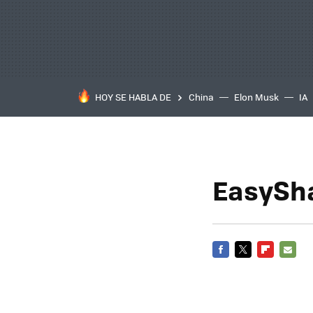
HOY SE HABLA DE
China
Elon Musk
IA
EasySha
FACEBOOK
TWITTER
FLIPBOARD
E-
MAIL