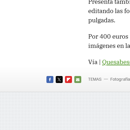
Presenta tambi
editando las fo
pulgadas.
Por 400 euros
imágenes en l
Vía |
Quesabes
TEMAS
Fotografía
FACEBOOK
TWITTER
FLIPBOARD
E-
MAIL