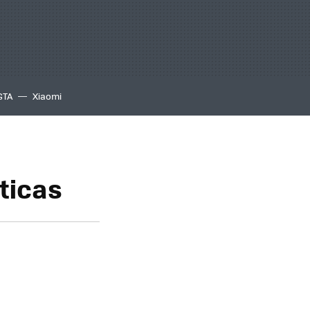
GTA
Xiaomi
ticas