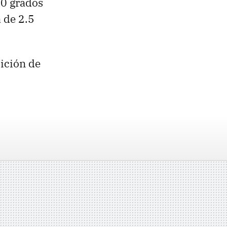
80 grados
a de 2.5
ición de