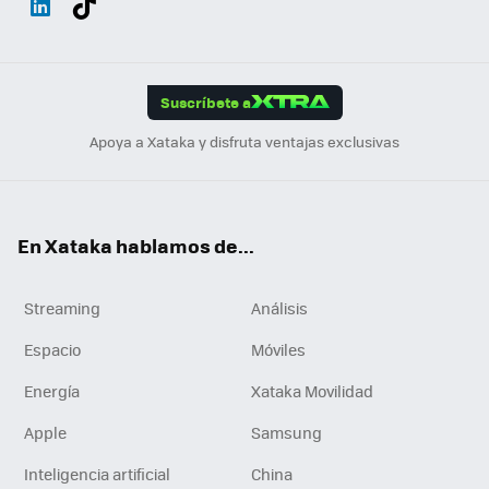
ats
ter
ebo
tub
agr
gra
boa
Link
Tikt
App
ok
e
am
m
rd
edI
ok
Suscríbete a
n
Apoya a Xataka y disfruta ventajas exclusivas
En Xataka hablamos de...
Streaming
Análisis
Espacio
Móviles
Energía
Xataka Movilidad
Apple
Samsung
Inteligencia artificial
China