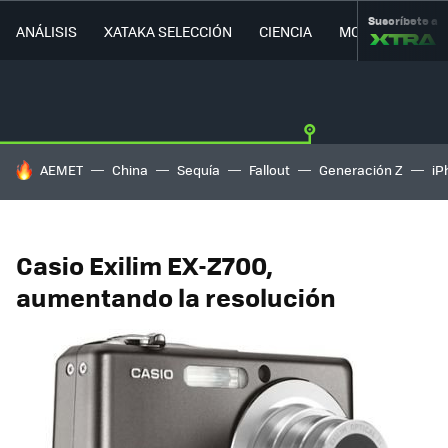
Suscríbete a
ANÁLISIS
XATAKA SELECCIÓN
CIENCIA
MOVILIDAD
HOY SE HABLA DE
AEMET
China
Sequía
Fallout
Generación Z
iP
Casio Exilim EX-Z700,
aumentando la resolución