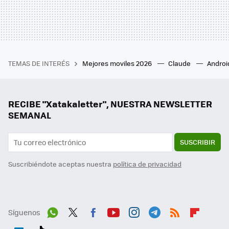
TEMAS DE INTERÉS
Mejores moviles 2026
Claude
Androi
RECIBE "Xatakaletter", NUESTRA NEWSLETTER
SEMANAL
SUSCRIBIR
Suscribiéndote aceptas nuestra
política de privacidad
Síguenos
Wh
Twit
Fac
You
Inst
Tele
RSS
Flip