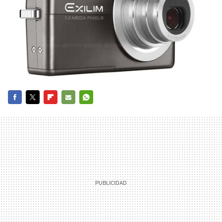
FACEBOOK
TWITTER
FLIPBOARD
E-
WHATSAPP
MAIL