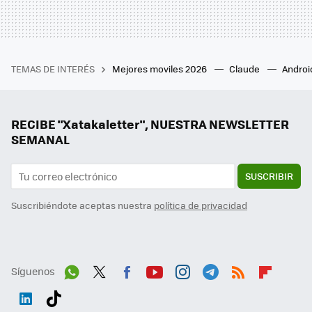
TEMAS DE INTERÉS
Mejores moviles 2026
Claude
Androi
RECIBE "Xatakaletter", NUESTRA NEWSLETTER
SEMANAL
SUSCRIBIR
Suscribiéndote aceptas nuestra
política de privacidad
Síguenos
Wh
Twit
Fac
You
Inst
Tele
RSS
Flip