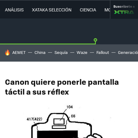
Suscríbete a
ANÁLISIS
XATAKA SELECCIÓN
CIENCIA
MOVILIDAD
HOY SE HABLA DE
AEMET
China
Sequía
Waze
Fallout
Generació
Canon quiere ponerle pantalla
táctil a sus réflex