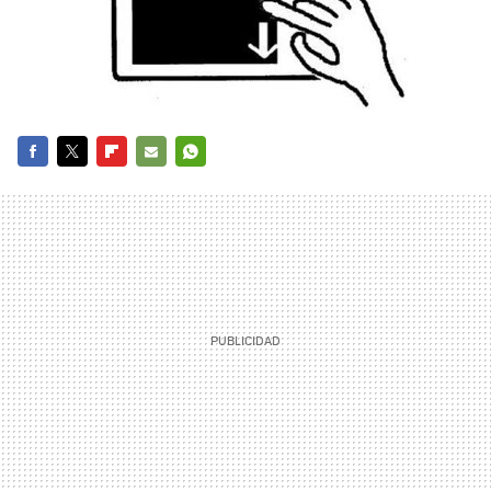
FACEBOOK
TWITTER
FLIPBOARD
E-
WHATSAPP
MAIL