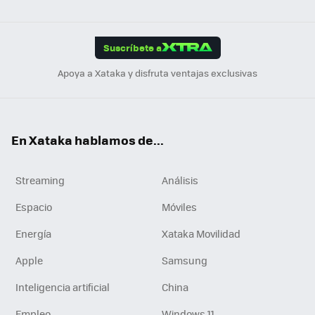
ats
ter
ebo
tub
agr
gra
boa
Link
Tikt
App
ok
e
am
m
rd
edI
ok
Suscríbete a
n
Apoya a Xataka y disfruta ventajas exclusivas
En Xataka hablamos de...
Streaming
Análisis
Espacio
Móviles
Energía
Xataka Movilidad
Apple
Samsung
Inteligencia artificial
China
Empleo
Windows 11