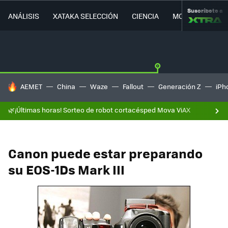
Suscríbete a
ANÁLISIS
XATAKA SELECCIÓN
CIENCIA
MOVILIDAD
HOY SE HABLA DE
AEMET
China
Waze
Fallout
Generación Z
iPh
🌿¡Últimas horas! Sorteo de robot cortacésped Mova ViAX
Canon puede estar preparando
su EOS-1Ds Mark III