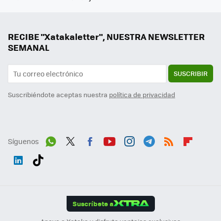
RECIBE "Xatakaletter", NUESTRA NEWSLETTER
SEMANAL
SUSCRIBIR
Suscribiéndote aceptas nuestra
política de privacidad
Síguenos
Wh
Twit
Fac
You
Inst
Tele
RSS
Flip
ats
ter
ebo
tub
agr
gra
boa
Link
Tikt
App
ok
e
am
m
rd
edI
ok
Suscríbete a
n