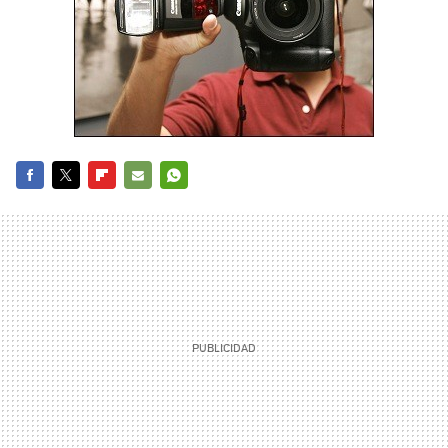
FACEBOOK
TWITTER
FLIPBOARD
E-
WHATSAPP
MAIL