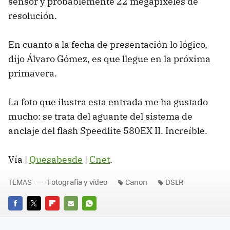
sensor y probablemente 22 megapíxeles de
resolución.
En cuanto a la fecha de presentación lo lógico,
dijo Álvaro Gómez, es que llegue en la próxima
primavera.
La foto que ilustra esta entrada me ha gustado
mucho: se trata del aguante del sistema de
anclaje del flash Speedlite 580EX II. Increíble.
Vía |
Quesabesde
|
Cnet
.
TEMAS
Fotografía y vídeo
Canon
DSLR
FACEBOOK
TWITTER
FLIPBOARD
E-
WHATSAPP