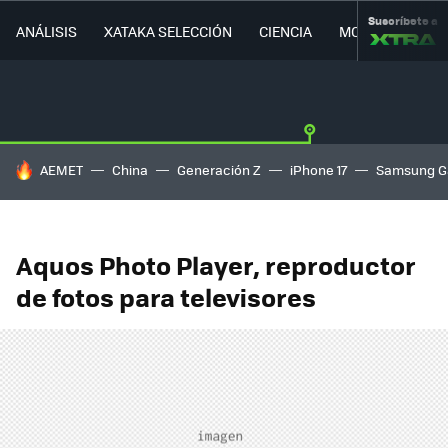
Suscríbete a
ANÁLISIS
XATAKA SELECCIÓN
CIENCIA
MOVILIDAD
HOY SE HABLA DE
AEMET
China
Generación Z
iPhone 17
Samsung G
Aquos Photo Player, reproductor
de fotos para televisores