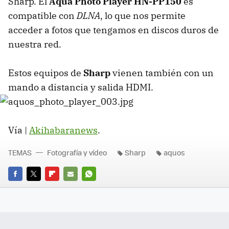
Sharp. El
Aqua Photo Player HN-PP150
es
compatible con
DLNA
, lo que nos permite
acceder a fotos que tengamos en discos duros de
nuestra red.
Estos equipos de
Sharp
vienen también con un
mando a distancia y salida HDMI.
Vía |
Akihabaranews
.
TEMAS
Fotografía y vídeo
Sharp
aquos
FACEBOOK
TWITTER
FLIPBOARD
E-
WHATSAPP
MAIL