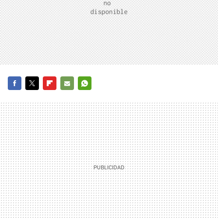
FACEBOOK
TWITTER
FLIPBOARD
E-
WHATSAPP
MAIL