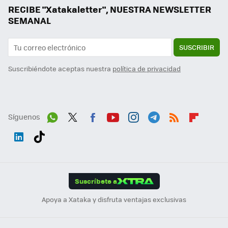
RECIBE "Xatakaletter", NUESTRA NEWSLETTER
SEMANAL
SUSCRIBIR
Suscribiéndote aceptas nuestra
política de privacidad
Síguenos
Wh
Twit
Fac
You
Inst
Tele
RSS
Flip
ats
ter
ebo
tub
agr
gra
boa
Link
Tikt
App
ok
e
am
m
rd
edI
ok
Suscríbete a
n
Apoya a Xataka y disfruta ventajas exclusivas