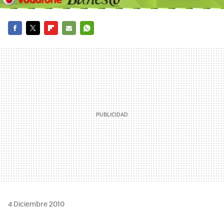
FACEBOOK
TWITTER
FLIPBOARD
E-
WHATSAPP
MAIL
4 Diciembre 2010