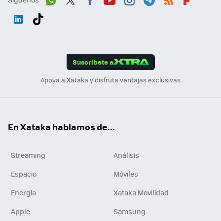
Wh
Twit
Fac
You
Inst
Tele
RSS
Flip
ats
ter
ebo
tub
agr
gra
boa
Link
Tikt
App
ok
e
am
m
rd
edI
ok
Suscríbete a
n
Apoya a Xataka y disfruta ventajas exclusivas
En Xataka hablamos de...
Streaming
Análisis
Espacio
Móviles
Energía
Xataka Movilidad
Apple
Samsung