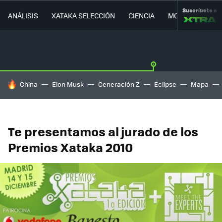
Suscríbete a
ANÁLISIS
XATAKA SELECCIÓN
CIENCIA
MOVILIDAD
HOY SE HABLA DE
China
Elon Musk
Generación Z
Eclipse
Mapa
Te presentamos al jurado de los
Premios Xataka 2010