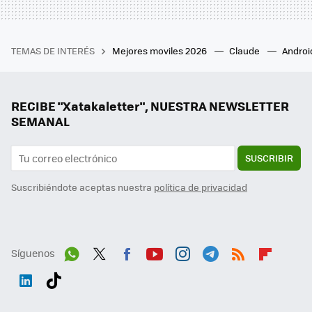
TEMAS DE INTERÉS
Mejores moviles 2026
Claude
Androi
RECIBE "Xatakaletter", NUESTRA NEWSLETTER
SEMANAL
SUSCRIBIR
Suscribiéndote aceptas nuestra
política de privacidad
Síguenos
Wh
Twit
Fac
You
Inst
Tele
RSS
Flip
ats
ter
ebo
tub
agr
gra
boa
Link
Tikt