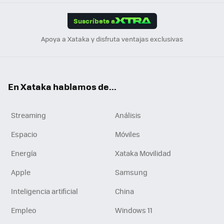
App
ok
e
am
m
rd
edI
ok
Suscríbete a
n
Apoya a Xataka y disfruta ventajas exclusivas
En Xataka hablamos de...
Streaming
Análisis
Espacio
Móviles
Energía
Xataka Movilidad
Apple
Samsung
Inteligencia artificial
China
Empleo
Windows 11