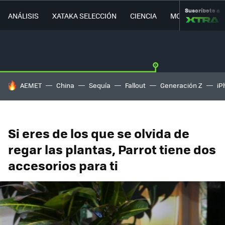
Suscríbete a
ANÁLISIS
XATAKA SELECCIÓN
CIENCIA
MOVILIDAD
HOY SE HABLA DE
AEMET
China
Sequía
Fallout
Generación Z
iP
Si eres de los que se olvida de
regar las plantas, Parrot tiene dos
accesorios para ti