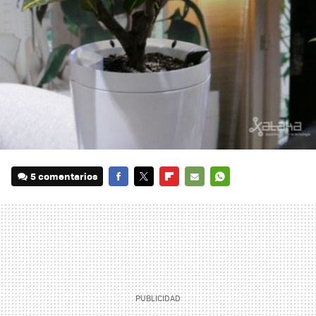
5 comentarios
FACEBOOK
TWITTER
FLIPBOARD
E-
WHATSAPP
MAIL